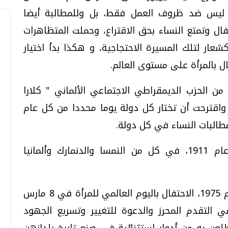
، ليس ضد ظروف العمل فقط، بل وللمطالبة أيضا
 وتمتع النساء بحق الاقتراع، وحملت المتظاهرات
عار لتلك المسيرة الاحتجاجية، و هكذا بدأ اختيار
يسارية من الحزب الديمقراطي الاجتماعي الألماني " كلارا
 واقترحت أن تختار كل دولة يوما محددا من كل عام
مطالبات النساء في كل دولة.
واحتفل العالم باليوم العالمي لأول مرة عام 1911، في كل من النمسا والدنمارك وألمانيا
أقرت الجمعية العامة للأمم المتحدة في عام 1975، الاحتفال باليوم العالمي للمرأة في 8 مارس
التقدم المحرز والدعوة للتغيير وتسريع الجهود
لعن به من أدوار استثنائية في صنع تاريخ بلدانهن