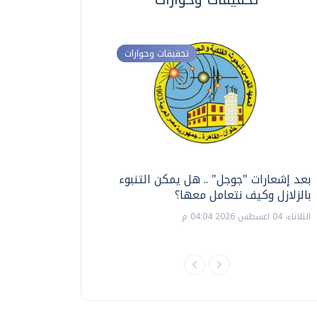
تحقيقات وحوارات
بعد إشعارات "جوجل" .. هل يمكن التنبوء
ترشيدا للمياه والطاق
بالزلازل وكيف نتعامل معها؟
السويس تبتكر نظام ر
الشمسية
الثلاثاء، 04 اغسطس 2026 04:04 م
الثلاثاء، 14 يوليو 2026 06:11 م