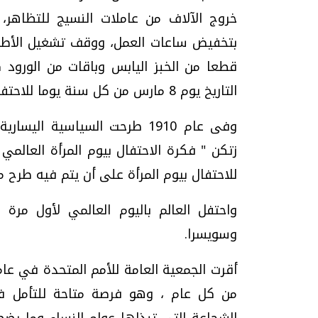
خروج الآلاف من عاملات النسيج للتظاهر
بتخفيض ساعات العمل، ووقف تشغيل الأطفال
قطعا من الخبز اليابس وباقات من الورود كش
التاريخ يوم 8 مارس من كل سنة يوما للاحتفال بالمرأة على مستوى العالم.
وفى عام 1910 طرحت السياسية ال
زتكن " فكرة الاحتفال بيوم المرأة العالمي
للاحتفال بيوم المرأة على أن يتم فيه طرح 
وسويسرا.
من كل عام ، وهو فرصة متاحة للتأمل في 
الشجاعة التي تبذلها عوام النساء وما يضط