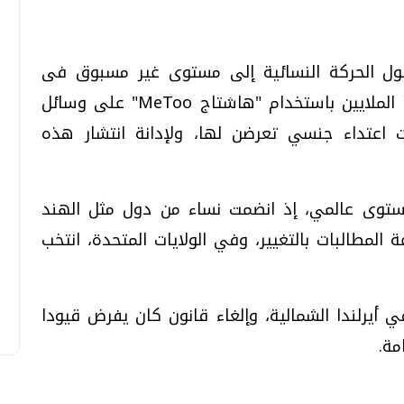
ول الحركة النسائية إلى مستوى غير مسبوق فى
العالم كله، ففي أكتوبر من عام 2017، بدأ الملايين باستخدام "هاشتاج MeToo" على وسائل
ت اعتداء جنسي تعرضن لها، ولإدانة انتشار هذه
، وصلت "MeToo " إلى مستوى عالمي، إذ انضمت نساء من دول مثل الهند
 المطالبات بالتغيير، وفي الولايات المتحدة، انتخب
أيرلندا الشمالية، وإلغاء قانون كان يفرض قيودا
مة.