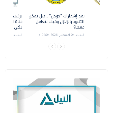
معي ..
بعد إشعارات "جوجل" .. هل يمكن
ترشيدا للمياه
التنبوء بالزلازل وكيف نتعامل
قناة السويس 
معها؟
ذكي بالطاقة
الثلاثاء، 04 اغسطس 2026 04:04 م
الثلاثاء، 14 يوليو 2026 06:11 م