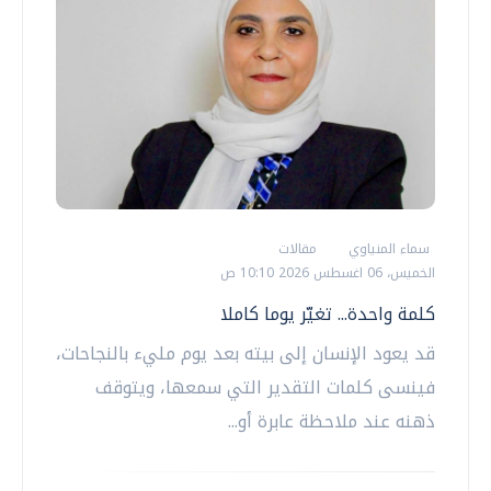
سماء المنياوي
مقالات
الخميس، 06 اغسطس 2026 10:10 ص
كلمة واحدة... تغيّر يوما كاملا
قد يعود الإنسان إلى بيته بعد يوم مليء بالنجاحات،
فينسى كلمات التقدير التي سمعها، ويتوقف
ذهنه عند ملاحظة عابرة أو...