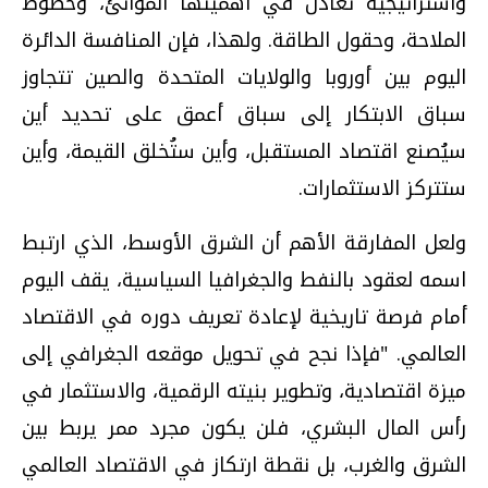
واستراتيجية تعادل في أهميتها الموانئ، وخطوط
الملاحة، وحقول الطاقة. ولهذا، فإن المنافسة الدائرة
اليوم بين أوروبا والولايات المتحدة والصين تتجاوز
سباق الابتكار إلى سباق أعمق على تحديد أين
سيُصنع اقتصاد المستقبل، وأين ستُخلق القيمة، وأين
ستتركز الاستثمارات.
ولعل المفارقة الأهم أن الشرق الأوسط، الذي ارتبط
اسمه لعقود بالنفط والجغرافيا السياسية، يقف اليوم
أمام فرصة تاريخية لإعادة تعريف دوره في الاقتصاد
العالمي. "فإذا نجح في تحويل موقعه الجغرافي إلى
ميزة اقتصادية، وتطوير بنيته الرقمية، والاستثمار في
رأس المال البشري، فلن يكون مجرد ممر يربط بين
الشرق والغرب، بل نقطة ارتكاز في الاقتصاد العالمي