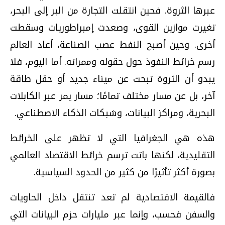
عبرها الثروة. فحين انتقلت التجارة من البر إلى البحر،
تغيرت موازين القوى، وصعدت إمبراطوريات وسقطت
أخرى. وحين أصبح النفط عصب الصناعة، أعاد العالم
رسم خرائط النفوذ حول حقوله وممراته. أما اليوم، فلا
يبدو أن الثروة تبحث عن ميناء جديد أو حقل طاقة
آخر، بل عن مسار مختلف تمامًا؛ مسار يمر عبر الكابلات
البحرية، ومراكز البيانات، وشبكات الذكاء الاصطناعي.
هذه هي الجغرافيا التي لا تظهر على الخرائط
التقليدية، لكنها باتت ترسم خرائط الاقتصاد العالمي
بصورة أكثر تأثيرًا من كثير من الحدود السياسية.
فالقيمة الاقتصادية لم تعد تنتقل داخل الحاويات
والسفن فحسب، وإنما عبر مليارات حزم البيانات التي