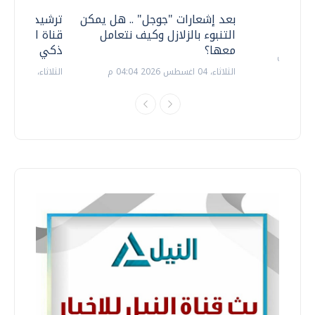
معي ..
بعد إشعارات "جوجل" .. هل يمكن
ترشيدا للمياه
التنبوء بالزلازل وكيف نتعامل
قناة السويس 
معها؟
ذكي بالطاقة
الثلاثاء، 04 اغسطس 2026 04:04 م
الثلاثاء، 14 يوليو 2026 06:11 م