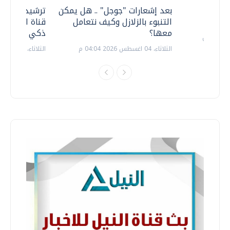
معي ..
بعد إشعارات "جوجل" .. هل يمكن
ترشيدا للمياه
التنبوء بالزلازل وكيف نتعامل
قناة السويس 
معها؟
ذكي بالطاقة
الثلاثاء، 04 اغسطس 2026 04:04 م
الثلاثاء، 14 يوليو 2026 06:11 م