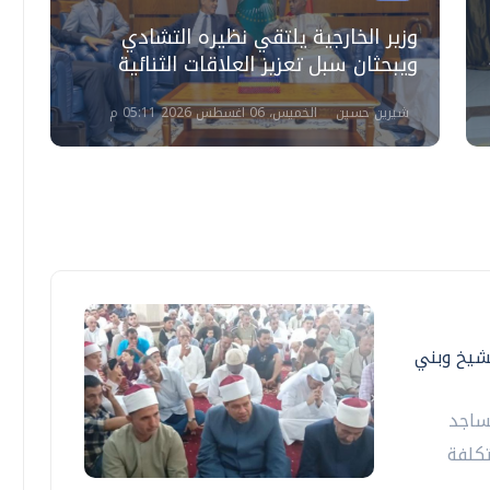
وزير الخارجية يلتقي نظيره التشادي
و
ويبحثان سبل تعزيز العلاقات الثنائية
ه
شيرين حسين
الخميس، 06 اغسطس 2026 05:11 م
فر الشيخ وبني
مساجد
كلفة