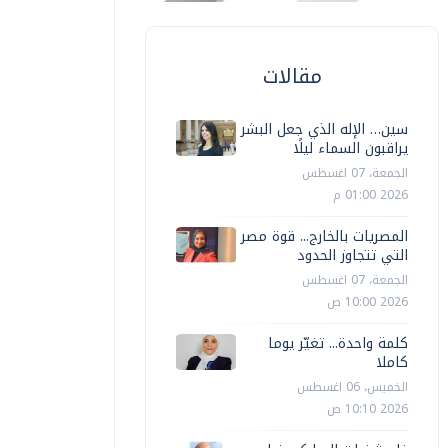
وزير الخا
زير الخارجية يلتقي نظيره الجزائري على
على هامش
امش الاجتماع الوزاري حول القدس
في عمان
مقالات
أخبار مصر
الأربعاء، 05 اغسطس 2026 03:35 م
أخبار مصر
سين… الإله الذي جعل البشر
يراقبون السماء ليلًا
الجمعة، 07 اغسطس
2026 01:00 م
المصريات بالخارج... قوة مصر
التي تتجاوز الحدود
الجمعة، 07 اغسطس
2026 10:00 ص
كلمة واحدة... تغيّر يوما
كاملا
الخميس، 06 اغسطس
2026 10:10 ص