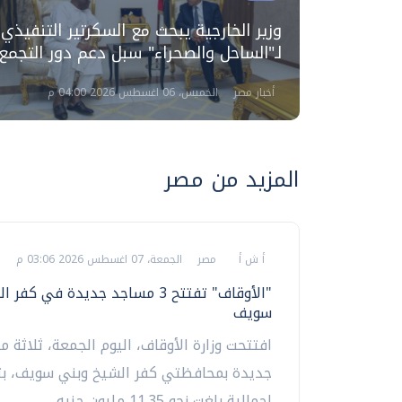
رأس
وزير الخارجية يبحث مع السكرتير التنفيذي
تركة
لـ"الساحل والصحراء" سبل دعم دور التجمع
أخبار مصر
الخميس، 06 اغسطس 2026 04:00 م
المزيد من مصر
أ ش أ
مصر
الجمعة، 07 اغسطس 2026 03:06 م
"الأوقاف" تفتتح 3 مساجد جديدة في ك
سويف
افتتحت وزارة الأوقاف، اليوم الجمعة، ثلاثة 
جديدة بمحافظتي كفر الشيخ وبني سويف، بت
إجمالية بلغت نحو 11.35 مليون جنيه،...