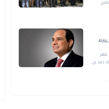
انين
يارته
 ظهر
لك حمد بن