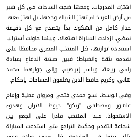
اهتزت المدرجات، ومعها ضجت الساحات في كل شبر
من أرض العرب؛ لم تهتز الشباك وحدها، بل اهتز معها
جدار كامل من الشكوك بدأ يتصدع مع كل دقيقة
تمضي. ازدادت المباراة اشتعالا، وبينما حاولت أستراليا
استعادة توازنها، ظل المنتخب المصري محافظا على
تقدمه بثقة وانضباط؛ فبين صلابة الدفاع بقيادة
رامي ربيعة، وياسر إبراهيم، وإلى جوارهما محمد
هاني، وكريم حافظ الذين يغلقون المساحات بإحكام.
وفي الوسط، نسج حمدي فتحي ومروان عطية وإمام
عاشور ومصطفى "زيكو" خيوط الاتزان وهدوء
الاستحواذ، فبدا المنتخب قادرا على الجمع بين
شجاعة التقدم وحكمة التراجع متى استدعت المباراة
ذلك. بينما في المقدمة، ظل محمد صلاح وعمر