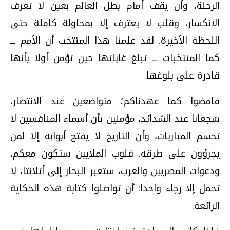
الرحلة، وأن يقف أمام بطل العالم بعين لا تعرف
الانكسار، وقلب لا يعترف إلا بمحاولة كاملة حتى
اللحظة الأخيرة. لقد علمنا هذا المنتخب أن الأمم ــ
كما المنتخبات ــ تبلغ غاياتها حين تؤمن أولا بأنها
قادرة على بلوغها.
فامضوا كما عهدناكم؛ متواضعين عند الانتصار،
شجعانا عند الشدائد، مؤمنين بأن أسماء المنافسين لا
تحسم المباريات، وأن التاريخ لا يفتح أبوابه إلا لمن
يجرؤون على طرقه. قلوب الملايين ستكون معكم،
ودعوات المصريين والعرب، ستعبر البحار إلى أتلانتا، لا
تحمل إلا رجاء واحدا: أن تواصلوا كتابة هذه الحكاية
الرائعة.