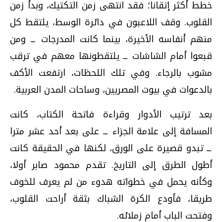
خطط أكثر إتقانا؛ فقد انتهى زمن التكتيك، وبدأ زمن
القلوب. وقف اللاعبون في دائرة الوسط، يلتقط كل
منهم أنفاسه الأخيرة، بينما كانت المدرجات ــ ومن
قبعوا أمام الشاشات ــ يلتقطونها معهم في ترقب
مشوب بالرجاء. وفي تلك اللحظات، ارتفعت الأكف
بالدعوات في بيوت المصريين، وساحات المدن العربية.
بعد ترتيب الأدوار وقراءة فاتحة الكتاب، كانت
المسافة إلى علامة الجزاء ــ على بعد أحد عشر مترا
ــ تبدو قصيرة على الورق، لكنها في الحقيقة كانت
أطول الطرق إلى التاريخ. تقدم محمود صابر أولا،
وكأنه يحمل في خطواته هدوء من لم يعرف للخوف
طريقا، فأودع الكرة الشباك بثقة أراحت القلوب،
وفتحت الباب أمام زملائه.