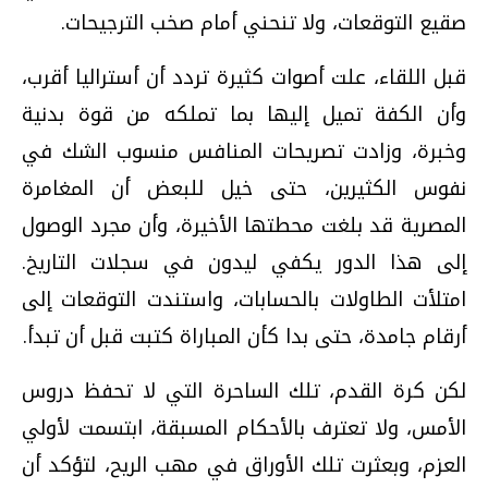
صقيع التوقعات، ولا تنحني أمام صخب الترجيحات.
قبل اللقاء، علت أصوات كثيرة تردد أن أستراليا أقرب،
وأن الكفة تميل إليها بما تملكه من قوة بدنية
وخبرة، وزادت تصريحات المنافس منسوب الشك في
نفوس الكثيرين، حتى خيل للبعض أن المغامرة
المصرية قد بلغت محطتها الأخيرة، وأن مجرد الوصول
إلى هذا الدور يكفي ليدون في سجلات التاريخ.
امتلأت الطاولات بالحسابات، واستندت التوقعات إلى
أرقام جامدة، حتى بدا كأن المباراة كتبت قبل أن تبدأ.
لكن كرة القدم، تلك الساحرة التي لا تحفظ دروس
الأمس، ولا تعترف بالأحكام المسبقة، ابتسمت لأولي
العزم، وبعثرت تلك الأوراق في مهب الريح، لتؤكد أن