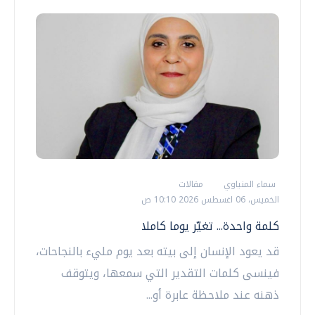
سماء المنياوي
مقالات
الخميس، 06 اغسطس 2026 10:10 ص
كلمة واحدة... تغيّر يوما كاملا
قد يعود الإنسان إلى بيته بعد يوم مليء بالنجاحات،
فينسى كلمات التقدير التي سمعها، ويتوقف
ذهنه عند ملاحظة عابرة أو...