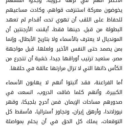
الأخضر أنهم في نزهة كروية، وجدوا أنفسهم
يخوضون معركة استنزفت قواهم، وكادت مساعيهم
للحفاظ على اللقب أن تهوي تحت أقدام لم تعهد
البطولة من قبل. حينها فقط، أيقنت الأرجنتين أن
المونديال لا يعترف بالأسماء ولا بتاريخ الأبطال، وإنما
بمن يصمد حتى النفس الأخير. ولعلها، قبل مواجهة
مصر، ستعيد ترتيب أوراقها جيدا، خشية أن تتجرع من
الكأس ذاتها التي لا تزال مرارتها عالقة في حلقها.
أما الفراعنة، فقد أثبتوا أنهم لا يهابون الأسماء
الكبيرة، وأنهم كلما ضاقت الدروب، اتسعت في
صدورهم مساحات الإيمان. فمن أحرج بلجيكا، وقهر
نيوزلاندا، وأرهق إيران، وتجاوز أستراليا، فأسقط كل
التوقعات، يملك كل الحق في أن يحلم بمواصلة