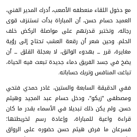
مع دخول اللقاء منعطفه الأصعب، أدرك المدير الفني،
العميد حسام حسن، أن المباراة بدأت تستنزف قوى
رجاله، وتختبر قدرتهم على مواصلة الركض خلف
الحلم. وحين شعر أن رقعة العشب تحتاج إلى رؤية
مغايرة، قرر ــ بهدوء الواثق، لا بعجلة القلق ــ أن
يضخ في جسد الفريق دماء جديدة تبعث فيه الحياة،
تباغت المنافس وتربك حساباته.
ففي الدقيقة السابعة والستين، غادر حمدي فتحي
ومصطفى "زيكو"، ودخل حسام عبد المجيد وهيثم
حسن. ولم يكن ذلك تبديلا في الأسماء بقدر ما كان
قراءة واعية للمباراة، وإعادة رسم لخريطتها؛
فسرعان ما فرض هيثم حسن حضوره على الرواق