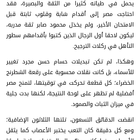
يحمل في طياته كثيرا من الثقة والبصيرة، فقد
احتاجت مصر إلى أقدام شابة وقلوب ثابتة قبل
الامتحان الأخير، ولم يخذل محمود صابر ثقة مدربه،
ليكون لاحقا أول الرجال الذين كتبوا بأقدامهم سطور
التأهل في ركلات الترجيح.
وهكذا، لم تكن تبديلات حسام حسن مجرد تغيير
للأسماء، بل كانت نقلات محسوبة على رقعة الشطرنج
الخضراء؛ كل قطعة تحركت في توقيتها، لتمنح مصر
أفضلية لم تظهر على لوحة النتيجة، لكنها بدت جلية
في ميزان الثبات والصمود.
انقضت الدقائق التسعون، تلتها الثلاثون الإضافية؛
ومع كل دقيقة كان التعب يختبر الأعصاب كما يثقل