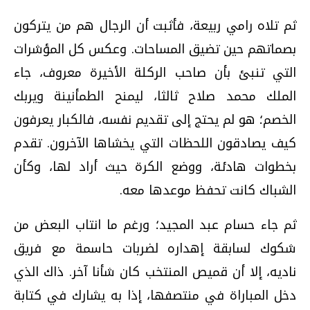
ثم تلاه رامي ربيعة، فأثبت أن الرجال هم من يتركون
بصماتهم حين تضيق المساحات. وعكس كل المؤشرات
التي تنبئ بأن صاحب الركلة الأخيرة معروف، جاء
الملك محمد صلاح ثالثا، ليمنح الطمأنينة ويربك
الخصم؛ هو لم يحتج إلى تقديم نفسه، فالكبار يعرفون
كيف يصادقون اللحظات التي يخشاها الآخرون. تقدم
بخطوات هادئة، ووضع الكرة حيث أراد لها، وكأن
الشباك كانت تحفظ موعدها معه.
ثم جاء حسام عبد المجيد؛ ورغم ما انتاب البعض من
شكوك لسابقة إهداره لضربات حاسمة مع فريق
ناديه، إلا أن قميص المنتخب كان شأنا آخر. ذاك الذي
دخل المباراة في منتصفها، إذا به يشارك في كتابة