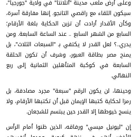
وعلى أرض ملعب مدينة "أتلانتا" في ولاية "جورجيا"،
سيكون اللقاء مع راقصي التانجو. إنها مفارقة آسرة،
وكأن الأقدار أرادت أن تزين الحكاية بلغة الأرقام؛
السابع من الشهر السابع .. عند الساعة السابعة. ومن
يدري..؟ لعل القدر لا يكتفي بـ "السبعات الثلاث"، بل
يمنح مصر بطاقة العبور، وشرف أن تكون الحلقة
السابعة في كوكبة المتأهلين الثمانية إلى ربع
النهائي.
وحينها، لن يكون الرقم "سبعة" مجرد مصادفة، بل
رمزا لحكاية كتبها الإيمان قبل أن تكتبها الأرقام، ولا
ينسج خيوطها إلا القدر حين يبتسم للشجعان.
إن "ليونيل ميسي" ورفاقه، الذين ظنوا أمام الرأس