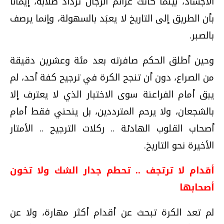
الأجساد، بينما كانت عزائم الرجال تزداد صلابة، إيمانا
بأن الطريق إلى التاريخ لا يعبَد بالسهولة، وإنما يرصف
بالصبر.
وحين أطلق الحكم صافرته بعد مئة وعشرين دقيقة
من الصراع، دون أن تنجح الكرة في ترجيح كفة أحد، لم
يبق أمام الفراعنة سوى الاختبار الذي لا يعترف إلا
بالشجعان، ولا يرحم المترددين، بل ينحني فقط أمام
أصحاب القلوب الهادئة .. ركلات الترجيح .. الأمتار
الأخيرة نحو التاريخ.
أقدام لا ترتجف .. تحطم جدار الشك ولا تخون
أصحابها
لم تعد الكرة تبحث عن أقدام أكثر مهارة، ولا عن