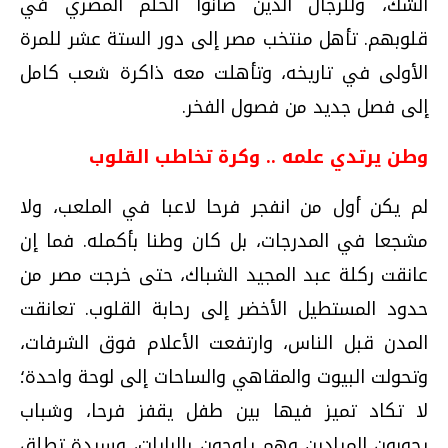
الشك، وللرجال الذين صانوا الحلم المصري في
قلوبهم. تأهل منتخب مصر إلى دور الستة عشر للمرة
الأولى في تاريخه، وتأهلت معه ذاكرة شعب كامل
إلى فصل جديد من فصول الفخر.
وطن يرتدي علمه .. وكرة تخاطب القلوب
لم يكن أول من انفجر فرحا لاعبا في الملعب، ولا
مشجعا في المدرجات، بل كان وطنا بأكمله. فما إن
عانقت ركلة عبد المجيد الشباك، حتى خرجت مصر من
حدود المستطيل الأخضر إلى رحابة القلوب. تعانقت
المدن قبل الناس، وارتفعت الأعلام فوق الشرفات،
وتحولت البيوت والمقاهي والساحات إلى لوحة واحدة؛
لا تكاد تميز فيها بين طفل يقفز فرحا، وشباب
يجوبون الميادين وهم يلوحون بالرايات، وسيدة تطلق