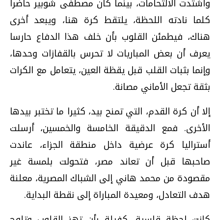
واشتدت الالتحامات، بينما كان مصطفى شوبير حاضرا
كلما نادته اللحظة، يلتقط كرة هنا، ويبعد أخرى
هناك، فيطمئن القلوب بأن خلف هذا الدفاع حارسا
يعرف أن بعض المباريات لا تحرس بالقفازات وحدها،
وإنما بثبات القلب قبل يقظة العين، يتعامل مع الكرات
بثقة تجعل الأماني مصانة.
إلا أن كرة القدم، التي تمنح بيد، كثيرا ما تختبر بيدها
الأخرى. فمع الدقيقة الخامسة والخمسين، أرسلت
أستراليا كرة عرضية داخل منطقة الجزاء، عاندت
صاحبها قبل أن تعاند مصر، فتحولت بلمسة غير
مقصودة من محمد هاني إلى الشباك المصرية، معلنة
هدف التعادل، ومعيدة المباراة إلى نقطة البداية.
كانت لحظة قاسية، كفيلة بأن تهز القلوب وتلوح