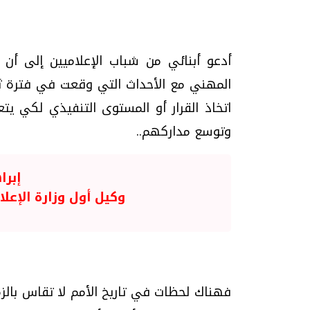
أدعو أبنائي من شباب الإعلاميين إلى أن ي
اتخاذ القرار أو المستوى التنفيذي لكي ي
تحقيقات وحوارات
وتوسع مداركهم..
إبرا
وكيل أول وزارة الإعل
موجات الطقس الساخنة.. لماذا تحدث وكيف
فيديو.. الإعلام الر
نواجهها؟
وتحديات هائلة
الخميس، 23 يوليو 2026 05:18 م
الخميس، 30 يوليو 2026 01:09 م
فهناك لحظات في تاريخ الأمم لا تقاس بالزم