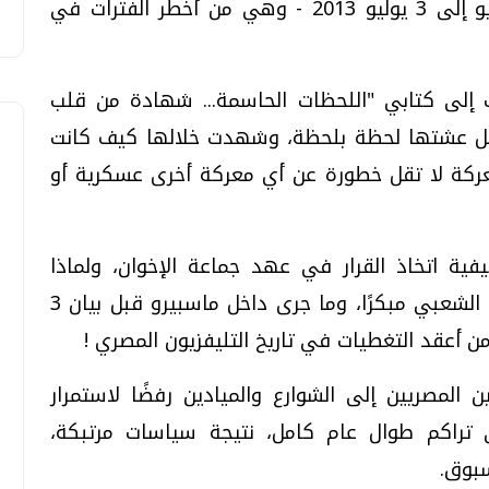
اللحظات، تبقى الأيام الأربعة - من 30 يونيو إلى 3 يوليو 2013 - وهي من أخطر الفترات في
داث، عدت إلى كتابي "اللحظات الحاسمة... شهادة من قلب
2015، لأستعيد تفاصيل عشتها لحظة بلحظة، وشهدت خلالها كيف كانت
معركة لا تقل خطورة عن أي معركة أخرى عسكرية أو
 اتخاذ القرار في عهد جماعة الإخوان، ولماذا
فقدت شرعية الرئيس محمد مرسي سندها الشعبي مبكرًا، وما جرى داخل ماسبيرو قبل بيان 3
ن أعقد التغطيات في تاريخ التليفزيون المصري !
ملايين المصريين إلى الشوارع والميادين رفضًا لاستمرار
ي تراكم طوال عام كامل، نتيجة سياسات مرتبكة،
بوق.