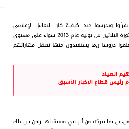
قرأوا ويدرسوا جيدا كيفية كان التعامل الإعلامي
المهني مع الأحداث التي وقعت في فترة ثورة الثلاثين من يونيه عام 2013 سواء على مستوى
تعلموا دروسا ربما يستفيدون منها تصقل مهاراتهم
تحقيقات وحوارات
تحقيقات وحوارات
هيم الصياد
ام رئيس قطاع الأخبار الأسبق
قمي.. تقنيات واعدة
دليلك للتنسيق الجامعي .. تساؤلات
وإجابات
السبت، 01 اغسطس 2026 10:25 ص
ن، بل بما تتركه من أثر في مستقبلها ومن بين تلك