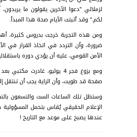
لزملائي "دعوا الآخرين يقولون ما يريدون، 
لكم." وقد أثبتت الأيام صحة هذا المبدأ.
ومن هذه التجربة خرجت بدروس كثيرة، أهمه
ضرورة، وأن التردد في اتخاذ القرار في الأ
الأمن القومي، عليه أن يؤدي دوره باستقلال
ومع بزوغ فجر 4 يوليو، غادرت 
صفحة قد طويت، وأن الراية يجب أن تنتقل إل
وستظل تلك الساعات الست والتسعون بالنس
الإعلام الحقيقي يُقاس بتحمل المسؤولية 
عندها يصبح على موعد مع التاريخ !