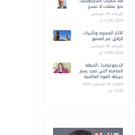
فك شفرات الساركوبينيا..
نحو عضلات لا تشيخ
الأربعاء، 05 اغسطس
2026 12:00 م
مرأة وجمال
مرأة وجمال
الآثار المصرية وتأثيرات
الزلازل عبر العصور
6 وصفات طبيعية للتخلص من الرؤوس
وصفات طب
الأربعاء، 05 اغسطس
لسوداء
الواسعة
2026 10:00 ص
الديموغرافيا.. الجبهة
وكالات
الخميس، 12 مارس 2026 09:33 ص
وكالات
الإثنين،
الصامتة التي تعيد رسم
خريطة القوة العالمية
الثلاثاء، 04 اغسطس 2026
10:36 ص