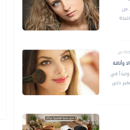
 من
تيجة
 وأناقة
 وتبدأ في
غير حتى