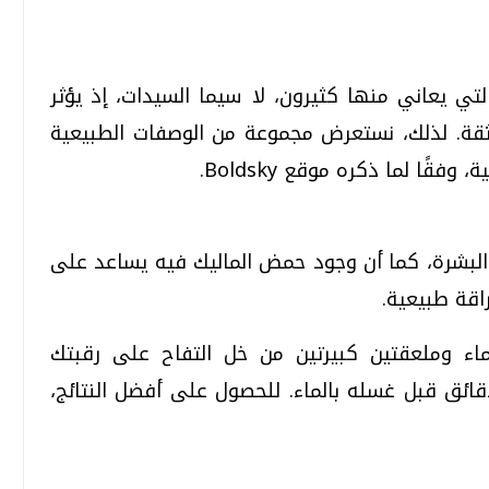
تي يعاني منها كثيرون، لا سيما السيدات، إذ يؤثر
تحقيقات وحوارات
تحقيقات وحوارات
ثقة. لذلك، نستعرض مجموعة من الوصفات الطبيعية
قًا لما ذكره موقع Boldsky.
البشرة، كما أن وجود حمض الماليك فيه يساعد على
راقة طبيعية.
قمي.. تقنيات واعدة
دليلك للتنسيق الجامعي .. تساؤلات
وإجابات
ماء وملعقتين كبيرتين من خل التفاح على رقبتك
السبت، 01 اغسطس 2026 10:25 ص
ئق قبل غسله بالماء. للحصول على أفضل النتائج،