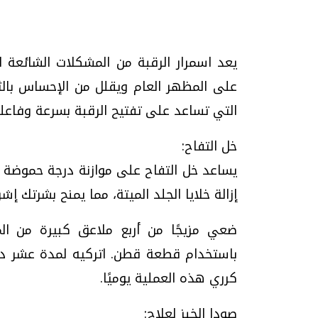
يعد اسمرار الرقبة من المشكلات الشائعة ال
تحقيقات وحوارات
على المظهر العام ويقلل من الإحساس بال
التي تساعد على تفتيح الرقبة بسرعة وفاعلية، وف
خل التفاح:
يساعد خل التفاح على موازنة درجة حموضة 
إزالة خلايا الجلد الميتة، مما يمنح بشرتك إش
موجات الطقس الساخنة.. لماذا تحدث وكيف
فيديو.. الإعلام الر
نواجهها؟
وتحديات هائلة
ضعي مزيجًا من أربع ملاعق كبيرة من ال
الخميس، 23 يوليو 2026 05:18 م
الخميس، 30 يوليو 2026 01:09 م
باستخدام قطعة قطن. اتركيه لمدة عشر دقا
كرري هذه العملية يوميًا.
صودا الخبز لعلاج: