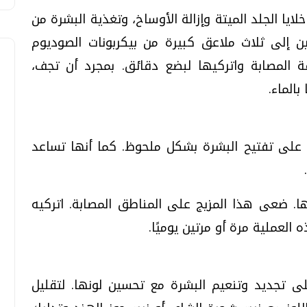
لايا الجلد الميتة وإزالة الأوساخ، وتغذية البشرة من
ين إلى ثلاث ملاعق كبيرة من بيكربونات الصوديوم
 المصابة واتركيها لبضع دقائق. بمجرد أن تجف،
الماء.
على تفتيح البشرة بشكل ملحوظ. كما أنها تساعد
. ضعى هذا المزيج على المناطق المصابة. اتركيه
 العملية مرة أو مرتين يوميًا.
ن E، الذي يساعد على تجديد وتنعيم البشرة مع تحسين لونها. لتقليل