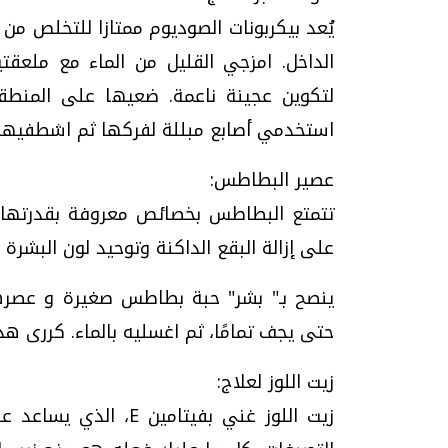
يُعد بيكربونات الصوديوم ممتازا للتخلص من خ
الداخل. امزجي القليل من الماء مع ملعقت
لتكوين عجينة ناعمة. ضعيها على المنطقة
استخدمي أصابع مبللة لفركها ثم اشطفيها ب
عصير البطاطس:
تتمتع البطاطس بخصائص معروفة بقدرتها 
على إزالة البقع الداكنة وتوحيد لون البشرة .
ينصح بـ" بشر" حبة بطاطس صغيرة و عصرها
حتى يجف تمامًا، ثم اغسليه بالماء. كررى هذه
زيت اللوز لعلاج:
زيت اللوز غني بفيتامي