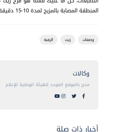
التصبغات، كل ما عليك فعله هو مزج زيت ال
المنطقة المصابة بالمزيج لمدة 10-15 دقيقة. كررى هذه العملية بانتظام لملاحظة النتائج.
وصفات
زيت
الرقبة
وكالات
محرر بالموقع الموحد للهيئة الوطنية للإعلام
أخبار ذات صلة