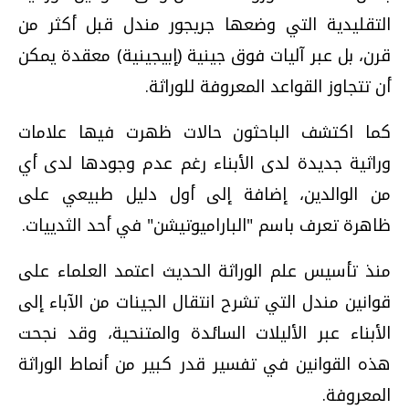
التقليدية التي وضعها جريجور مندل قبل أكثر من
قرن، بل عبر آليات فوق جينية (إبيجينية) معقدة يمكن
أن تتجاوز القواعد المعروفة للوراثة.
كما اكتشف الباحثون حالات ظهرت فيها علامات
وراثية جديدة لدى الأبناء رغم عدم وجودها لدى أي
من الوالدين، إضافة إلى أول دليل طبيعي على
ظاهرة تعرف باسم "الباراميوتيشن" في أحد الثدييات.
منذ تأسيس علم الوراثة الحديث اعتمد العلماء على
قوانين مندل التي تشرح انتقال الجينات من الآباء إلى
الأبناء عبر الأليلات السائدة والمتنحية، وقد نجحت
هذه القوانين في تفسير قدر كبير من أنماط الوراثة
المعروفة.