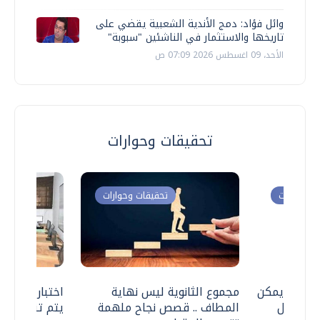
وائل فؤاد: دمج الأندية الشعبية يقضي على
تاريخها والاستثمار في الناشئين "سبوبة"
الأحد، 09 اغسطس 2026 07:09 ص
تحقيقات وحوارات
ت وحوارات
تحقيقات وحوارات
 .. هل يمكن
مجموع الثانوية ليس نهاية
اختبارات القد
ف نتعامل
المطاف .. قصص نجاح ملهمة
يتم تنظيمها 