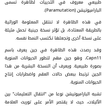
طبيعي معروف في الثدييات لظاهرة تسمى
الباراميوتيشن (Paramutation).
في هذه الظاهرة لا تنتقل المعلومة الوراثية
بالطريقة المعتادة، بل تؤثر نسخة جينية تحمل مثيلة
على نسخة أخرى وتجعلها تكتسب النمط نفسه.
وقد رصدت هذه الظاهرة في جين يعرف باسم
Capn11، وهو جين مهم لتطور الحيوانات المنوية
بصورة طبيعية. ويعرف أن النسخة البشرية من هذا
الجين ترتبط ببعض حالات العقم واضطرابات إنتاج
الحيوانات المنوية.
تشبه الباراميوتيشن نوعا من "انتقال التعليمات" بين
الأليلات، حيث لا يقتصر الأمر على توريث العلامة