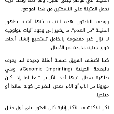
المثيلة في موضع جيني معين، ومع ذلك ولدت ذرية
تحمل المثيلة على النسختين من هذا الموضع.
ووصف الباحثون هذه النتيجة بأنها أشبه بظهور
المثيلة "من العدم"، ما يشير إلى وجود آليات بيولوجية
لا تزال غير مفهومة بالكامل تستطيع إنشاء أنماط
فوق جينية جديدة عبر الأجيال.
كما اكتشف الفريق خمسة أمثلة جديدة لما يعرف
بالبصمة الجينية (Genomic Imprinting)، وهي
ظاهرة يعطل فيها أحد الأليلين تبعا لما إذا كان
موروثا من الأب أو الأم، بغض النظر عن كونه سائدا أو
متنحيا.
لكن الاكتشاف الأكثر إثارة كان العثور على أول مثال