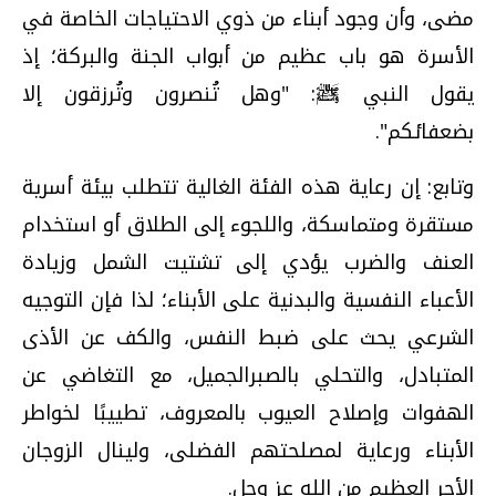
مضى، وأن وجود أبناء من ذوي الاحتياجات الخاصة في
الأسرة هو باب عظيم من أبواب الجنة والبركة؛ إذ
يقول النبي ﷺ: "وهل تُنصرون وتُرزقون إلا
بضعفائكم".
وتابع: إن رعاية هذه الفئة الغالية تتطلب بيئة أسرية
مستقرة ومتماسكة، واللجوء إلى الطلاق أو استخدام
العنف والضرب يؤدي إلى تشتيت الشمل وزيادة
الأعباء النفسية والبدنية على الأبناء؛ لذا فإن التوجيه
الشرعي يحث على ضبط النفس، والكف عن الأذى
المتبادل، والتحلي بالصبرالجميل، مع التغاضي عن
الهفوات وإصلاح العيوب بالمعروف، تطييبًا لخواطر
الأبناء ورعاية لمصلحتهم الفضلى، ولينال الزوجان
الأجر العظيم من الله عز وجل.