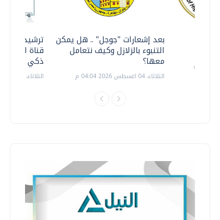
معي ..
بعد إشعارات "جوجل" .. هل يمكن
ترشيدا للمياه
التنبوء بالزلازل وكيف نتعامل
قناة السويس 
معها؟
ذكي بالطاقة
الثلاثاء، 04 اغسطس 2026 04:04 م
الثلاثاء، 14 يوليو 2026 06:11 م