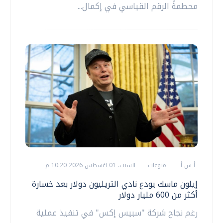
محطمةً الرقم القياسي في إكمال...
أ ش أ
منوعات
السبت، 01 اغسطس 2026 10:20 م
إيلون ماسك يودع نادي التريليون دولار بعد خسارة
أكثر من 600 مليار دولار
رغم نجاح شركة "سبيس إكس" في تنفيذ عملية