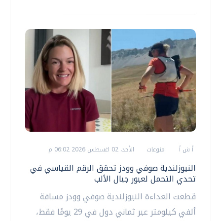
أ ش أ
منوعات
الأحد، 02 اغسطس 2026 06:02 م
النيوزلندية صوفي وودز تحقق الرقم القياسي في
تحدي التحمل لعبور جبال الألب
قطعت العداءة النيوزلندية صوفي وودز مسافة
ألفي كيلومتر عبر ثماني دول في 29 يومًا فقط،