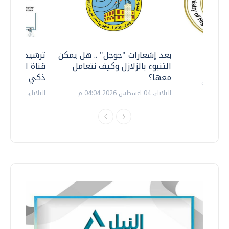
معي ..
بعد إشعارات "جوجل" .. هل يمكن
ترشيدا للمياه
التنبوء بالزلازل وكيف نتعامل
قناة السويس 
معها؟
ذكي بالطاقة
الثلاثاء، 04 اغسطس 2026 04:04 م
الثلاثاء، 14 يوليو 2026 06:11 م