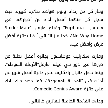
وفاز كل من زندايا وتوم هولاند بجائزة كبيرة، حيث
سجل كل منهما أفضل أداء عن أدوارهما في
مسلسل "Euphoria" وفيلم مارفل "Spider-Man:
No Way Home"، كما فاز الثنائي أيضا بجائزة أفضل
عرض وأفضل فيلم.
وفازت سكارليت جوهانسون بجائزة أفضل بطلة عن
دورها في دور في فيلم مارفل"الأرملة السوداء"،
بينما حصل دانيال رادكليف على جائزة أفضل شرير عن
أدائه في "المدينة المفقودة"، كما حصد جاك بلاك
على جائزة Comedic Genius Award.
وجاءت القائمة الكاملة للفائزين كالتالي:ـ