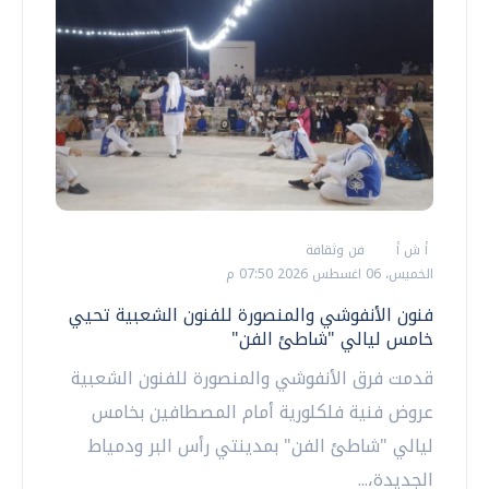
أ ش أ
فن وثقافة
الخميس، 06 اغسطس 2026 07:50 م
فنون الأنفوشي والمنصورة للفنون الشعبية تحيي
خامس ليالي "شاطئ الفن"
قدمت فرق الأنفوشي والمنصورة للفنون الشعبية
عروض فنية فلكلورية أمام المصطافين بخامس
ليالي "شاطئ الفن" بمدينتي رأس البر ودمياط
الجديدة،...