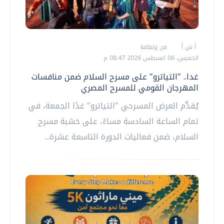
أ ش أ
فن وثقافة
الخميس، 06 اغسطس 2026 08:47 م
غدا.. "التياترو" على مسرح السلام ضمن منافسات
المهرجان القومي للمسرح المصري
يُقدَّم العرض المسرحي "التياترو" غدًا الجمعة، في
تمام الساعة السادسة مساءً، على خشبة مسرح
السلام، ضمن فعاليات الدورة التاسعة عشرة...