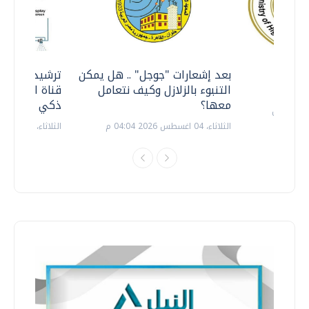
معي ..
بعد إشعارات "جوجل" .. هل يمكن
ترشيدا للمياه
التنبوء بالزلازل وكيف نتعامل
قناة السويس 
معها؟
ذكي بالطاقة
الثلاثاء، 04 اغسطس 2026 04:04 م
الثلاثاء، 14 يوليو 2026 06:11 م