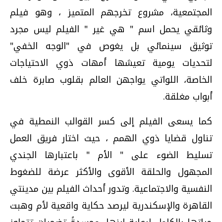
المجتمعية، مشروع تخرجهم المتميز ، وهو فيلم
وثائقي يحمل اسم " هي غير " الفيلم ليس مجرد
توثيق سينمائي بل يغوص في "الوجه الخفي"
لتحديات يومية تعيشها أمهات ذوي الاحتياجات
الخاصة، اللواتي يواجهن العالم بقلوب صابرة خلف
أبواب مغلقة.
كما يسعى الفيلم إلى كسر القوالب النمطية في
تناول قضايا ذوي الهمم ، حيث اختار فريق العمل
تسليط الضوء على " الأم " باعتبارها الجندي
المجهول والحلقة الأقوى والأكثر عرضة للضغوط
النفسية والاجتماعية. وتدور أحداث الفيلم بين مدينتي
القاهرة والإسكندرية ليرصد حكاية واقعية لأم وهبت