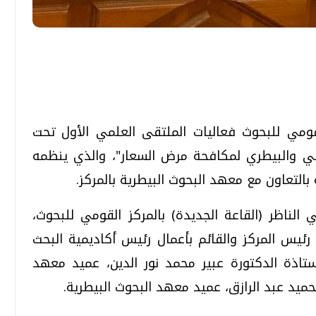
تحقيقات وحوارات
تحقيقات وحوارات
لقومي للبحوث فعاليات الملتقى العلمي الأول تحت
بي والبيطري لمكافحة مرض السعار"، والذي ينظمه
بالتعاون مع معهد البحوث البيطرية بالمركز.
قمي.. تقنيات واعدة
دليلك للتنسيق الجامعي .. تساؤلات
الناظر (القاعة الجديدة) بالمركز القومي للبحوث،
وإجابات
ئيس المركز والقائم بأعمال رئيس أكاديمية البحث
السبت، 01 اغسطس 2026 10:25 ص
ستاذة الدكتورة عبير محمد نور الدين، عميد معهد
لحميد عبد الرازق، عميد معهد البحوث البيطرية.