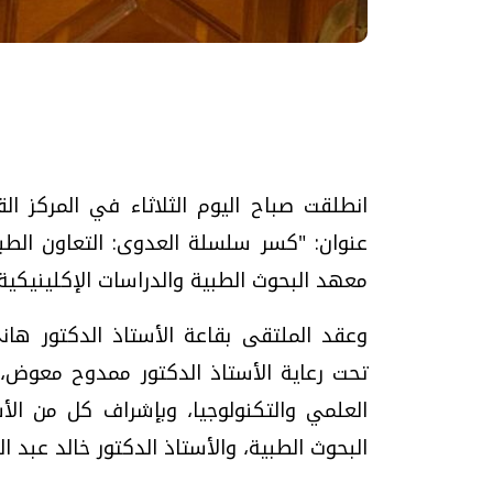
تحقيقات وحوارات
انطلقت صباح اليوم الثلاثاء في المركز ا
عنوان: "كسر سلسلة العدوى: التعاون الط
معهد البحوث الطبية والدراسات الإكلينيكية 
موجات الطقس الساخنة.. لماذا تحدث وكيف
فيديو.. الإعلام الر
وعقد الملتقى بقاعة الأستاذ الدكتور هاني 
نواجهها؟
وتحديات هائلة
تحت رعاية الأستاذ الدكتور ممدوح معوض، ر
الخميس، 23 يوليو 2026 05:18 م
الخميس، 30 يوليو 2026 01:09 م
العلمي والتكنولوجيا، وبإشراف كل من الأ
البحوث الطبية، والأستاذ الدكتور خالد عبد ا