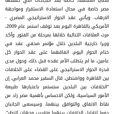
قضايا المنطقة، خاصة بعد النجاحات التي حققتها
مصر خاصة في مجال استعادة الاستقرار ومواجهة
الارهاب. ويأتي عقد الحوار الاستراتيجي المصري -
الأمريكي بالقاهرة اليوم بعد توقف استمر عام 2009،
مرت العلاقات الثنائية خلالها بمرحلة من الفتور. وأكد
وزيرا خارجية البلدين خلال مؤتمر صحفي عقد في
ختام الحوار اليوم، اتفاقهما على عقد الحوار كل
عامين، ما لم يتطلب الأمر عقده قبل ذلك. وحول مدى
قدرة الحوار الاستراتيجي على القضاء على الخلافات
بين القاهرة وواشنطن، قال السفير محمد العرابي، إن
"الخلافات بين البلدين ستستمر باعتبارها طبيعة
الأمور السياسية، ولكن الاحساس بأهمية مصر زاد من
نقاط الاتفاق والتوافق بينهما، وسيسعى الجانبان
دوما لتقليل الخلافات بينهما وتقريب وجهات النظر".