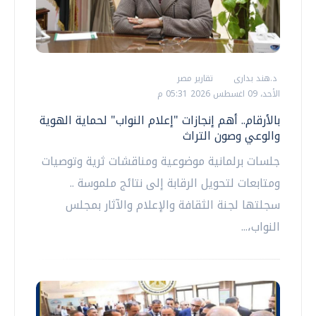
د.هند بدارى
تقارير مصر
الأحد، 09 اغسطس 2026 05:31 م
بالأرقام.. أهم إنجازات "إعلام النواب" لحماية الهوية
والوعي وصون التراث
جلسات برلمانية موضوعية ومناقشات ثرية وتوصيات
ومتابعات لتحويل الرقابة إلى نتائج ملموسة ..
سجلتها لجنة الثقافة والإعلام والآثار بمجلس
النواب،...