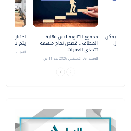
 .. هل يمكن
مجموع الثانوية ليس نهاية
اختبارات القد
ف نتعامل
المطاف .. قصص نجاح ملهمة
يتم تنظيمها 
تتحدى العقبات
السبت، 18 يوليو 2026 09:22 ص
السبت، 08 اغسطس 2026 11:22 ص