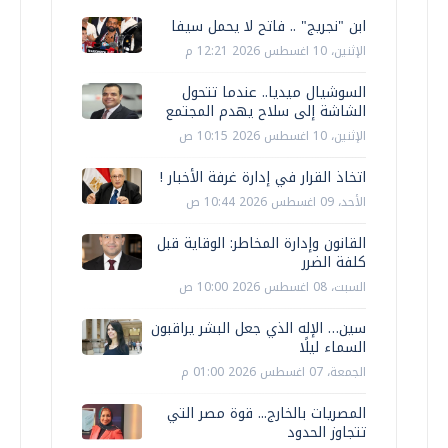
ابن "نجريج" .. فاتح لا يحمل سيفا
الإثنين، 10 اغسطس 2026 12:21 م
السوشيال ميديا.. عندما تتحول
الشاشة إلى سلاح يهدم المجتمع
الإثنين، 10 اغسطس 2026 10:15 ص
اتخاذ القرار في إدارة غرفة الأخبار !
الأحد، 09 اغسطس 2026 10:44 ص
القانون وإدارة المخاطر: الوقاية قبل
كلفة الضرر
السبت، 08 اغسطس 2026 10:00 ص
سين… الإله الذي جعل البشر يراقبون
السماء ليلًا
الجمعة، 07 اغسطس 2026 01:00 م
المصريات بالخارج... قوة مصر التي
تتجاوز الحدود