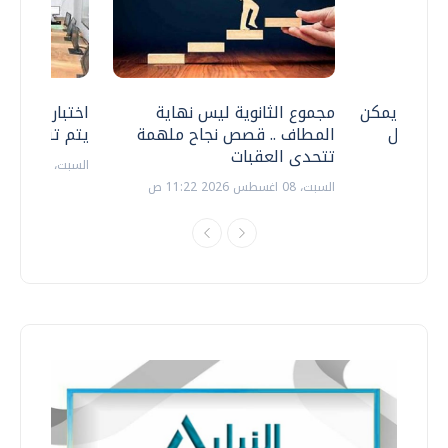
 .. هل يمكن
مجموع الثانوية ليس نهاية
اختبارات القد
ف نتعامل
المطاف .. قصص نجاح ملهمة
يتم تنظيمها 
تتحدى العقبات
السبت، 18 يوليو 2026 09:22 ص
السبت، 08 اغسطس 2026 11:22 ص