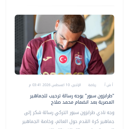
أ ش أ
رياضة
الإثنين، 10 اغسطس 2026 03:41 م
"طرابزون سبور" يوجه رسالة ترحيب للجماهير
المصرية بعد انضمام محمد صلاح
وجه نادي طرابزون سبور التركي رسالة شكر إلى
جماهير كرة القدم حول العالم، وخاصة الجماهير