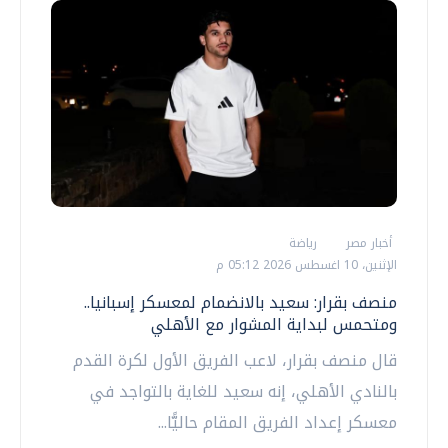
أخبار مصر
رياضة
الإثنين، 10 اغسطس 2026 05:12 م
منصف بقرار: سعيد بالانضمام لمعسكر إسبانيا..
ومتحمس لبداية المشوار مع الأهلي
قال منصف بقرار، لاعب الفريق الأول لكرة القدم
بالنادي الأهلي، إنه سعيد للغاية بالتواجد في
معسكر إعداد الفريق المقام حاليًّا...