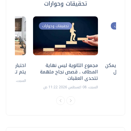
تحقيقات وحوارات
ت وحوارات
تحقيقات وحوارات
 .. هل يمكن
مجموع الثانوية ليس نهاية
اختبارات القد
ف نتعامل
المطاف .. قصص نجاح ملهمة
يتم تنظيمها 
تتحدى العقبات
السبت، 18 يوليو 2026 09:22 ص
السبت، 08 اغسطس 2026 11:22 ص