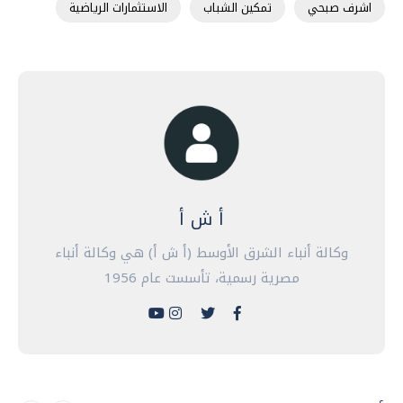
اشرف صبحي
تمكين الشباب
الاستثمارات الرياضية
أ ش أ
وكالة أنباء الشرق الأوسط (أ ش أ) هي وكالة أنباء
مصرية رسمية، تأسست عام 1956