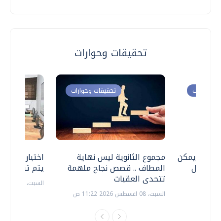
تحقيقات وحوارات
ت وحوارات
تحقيقات وحوارات
 .. هل يمكن
مجموع الثانوية ليس نهاية
اختبارات القد
ف نتعامل
المطاف .. قصص نجاح ملهمة
يتم تنظيمها 
تتحدى العقبات
السبت، 18 يوليو 2026 09:22 ص
السبت، 08 اغسطس 2026 11:22 ص