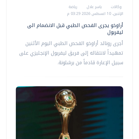
وكالات
ياسر عادل
رياضة
الإثنين، 10 اغسطس 2026 03:29 م
أراوخو يجرى الفحص الطبي قبل الانضمام الى
ليفربول
أجرى رونالد أراوخو الفحص الطبي اليوم الأثنين
تمهيداً لانتقاله إلى فريق ليفربول الإنجليزي على
سبيل الإعارة قادماً من برشلونة.