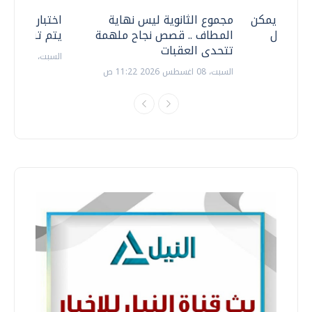
 .. هل يمكن
مجموع الثانوية ليس نهاية
اختبارات القد
ف نتعامل
المطاف .. قصص نجاح ملهمة
يتم تنظيمها 
تتحدى العقبات
السبت، 18 يوليو 2026 09:22 ص
السبت، 08 اغسطس 2026 11:22 ص