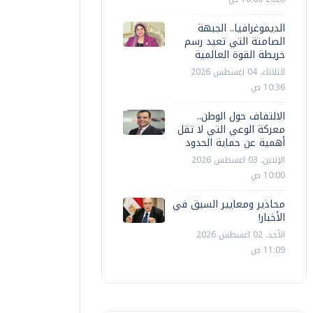
عاون مصري كوري لتعزيز التحول الرقمي
بناء نظام وطني متكامل للملكية
شركة "مخت
الديموغرافيا.. الجبهة
لفكرية
عرش عمال
الصامتة التي تعيد رسم
خريطة القوة العالمية
أ ش أ
الإثنين، 27 اكتوبر 2025 07:46 م
احمد عبد الر
الثلاثاء، 04 اغسطس 2026
10:36 ص
الالتفاف حول الوطن..
معركة الوعي التي لا تقل
أهمية عن حماية الحدود
الإثنين، 03 اغسطس 2026
10:00 ص
محاذير ومعايير السبق في
الأخبار!
الأحد، 02 اغسطس 2026
11:09 ص