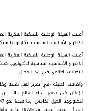
تحقيقات وحوارات
الاختراع الأساسية القياسية لتكنولوجيا شبكات اتصالا
التصنيف العالمي في هذا المجال.
موجات الطقس الساخنة.. لماذا تحدث وكيف
فيديو.. الإعلام الر
وأضافت الهيئة -في تقرير لها, نقلته وكالة 
نواجهها؟
وتحديات هائلة
الخميس، 23 يوليو 2026 05:18 م
الخميس، 30 يوليو 2026 01:09 م