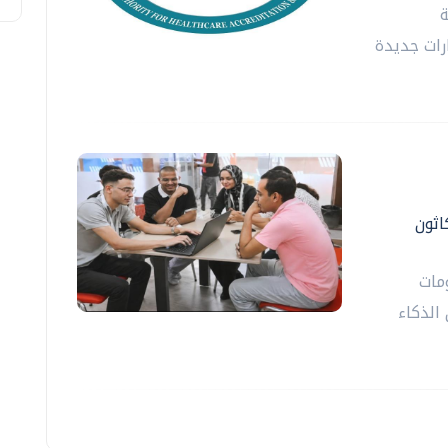
ة
رارات جديدة
اثون
علومات
الذكاء