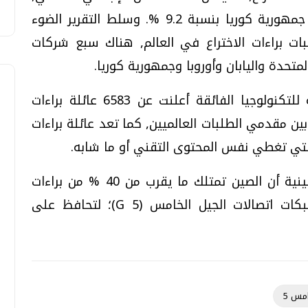
تليها الولايات المتحدة بنسبة 34.6 %, ثم جمهورية كوريا بنسبة 9.2 %. وسلط التقرير الضوء
بين أكبر 15 مقدما لطلبات براءات الاختراع في العالم, هناك سبع شركات
متحدة واليابان وأوروبا وجمهورية كوريا.
يذكر أن شركة "هواوي" الصينية العملاقة للتكنولوجيا الفائقة أعلنت عن 6583 عائلة براءات
مرتبة الأولى بين مقدمي الطلبات العالميين, كما تعد عائلة براءات
 التي تغطي نفس المحتوى التقني أو ما شابه.
أعلنت الهيئة الوطنية للملكية الفكرية الصينية أن الصين تمتلك ما يقرب من 40 % من براءات
الاختراع الأساسية القياسية لتكنولوجيا شبكات اتصالات الجيل الخامس (5 G)؛ لتحافظ على
مس 5