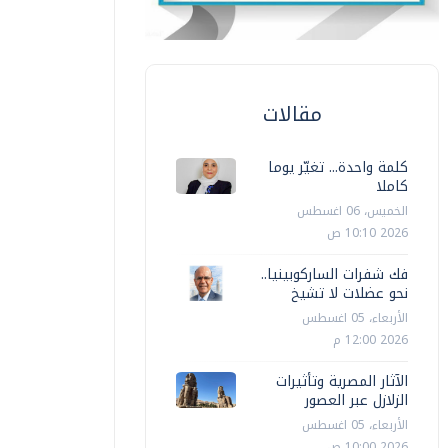
مقالات
كلمة واحدة... تغيّر يوما
كاملا
الخميس، 06 اغسطس
2026 10:10 ص
فك شفرات الساركوبينيا..
نحو عضلات لا تشيخ
الأربعاء، 05 اغسطس
2026 12:00 م
الآثار المصرية وتأثيرات
الزلازل عبر العصور
علوم وتكنولوجيا
الأربعاء، 05 اغسطس
علوم وتكنو
2026 10:00 ص