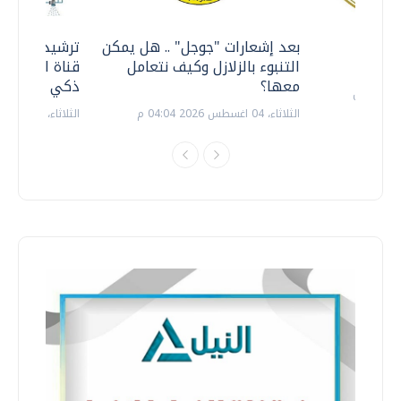
معي ..
بعد إشعارات "جوجل" .. هل يمكن
ترشيدا للمياه
التنبوء بالزلازل وكيف نتعامل
قناة السويس 
معها؟
ذكي بالطاقة
الثلاثاء، 04 اغسطس 2026 04:04 م
الثلاثاء، 14 يوليو 2026 06:11 م