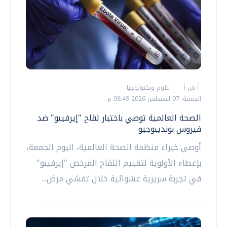
أ ش أ
علوم وتكنولوجيا
الجمعة، 07 اغسطس 2026 08:49 م
الصحة العالمية توصي باختبار لقاح "إيرفيبو" ضد
فيروس بونديبوجيو
أوصى خبراء منظمة الصحة العالمية، اليوم الجمعة،
بإعطاء الأولوية لتقييم اللقاح المرخص "إيرفيبو"
في تجربة سريرية عشوائية خلال تفشي مرض...