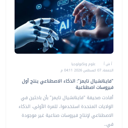
أ ش أ
علوم وتكنولوجيا
الجمعة، 07 اغسطس 2026 04:11 م
"فاينانشيال تايمز": الذكاء الاصطناعي ينتج أول
فيروسات اصطناعية
أفادت صحيفة "فاينانشيال تايمز" بأن باحثين في
الولايات المتحدة استخدموا، للمرة الأولى، الذكاء
الاصطناعي لإنتاج فيروسات صناعية غير موجودة
في...