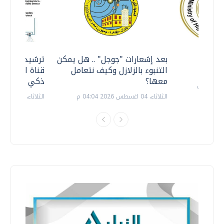
معي ..
بعد إشعارات "جوجل" .. هل يمكن
ترشيدا للمياه
التنبوء بالزلازل وكيف نتعامل
قناة السويس 
معها؟
ذكي بالطاقة
الثلاثاء، 04 اغسطس 2026 04:04 م
الثلاثاء، 14 يوليو 2026 06:11 م