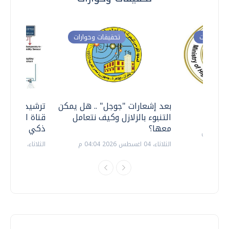
ت وحوارات
تحقيقات وحوارات
معي ..
بعد إشعارات "جوجل" .. هل يمكن
ترشيدا للمياه
التنبوء بالزلازل وكيف نتعامل
قناة السويس 
معها؟
ذكي بالطاقة
الثلاثاء، 04 اغسطس 2026 04:04 م
الثلاثاء، 14 يوليو 2026 06:11 م