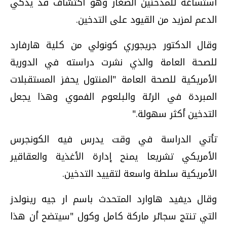
استساغة للمدخنين الصغار وهو اكتشاف قد يذكي
الدعم لمزيد من القيود على التدخين.
وقال الدكتور جريجوري كونولي من كلية هارفارد
للصحة العامة والذي نشرت دراسته في الدورية
الأمريكية للصحة العامة "المنتول يحفز المستقبلات
المبردة في الرئة والبلعوم الفموي وهذا يجعل
التدخين أكثر سهولة."
تأتي الدراسة في وقت يدرس فيه الكونجرس
الأمريكي تشريعا يمنح إدارة الأغذية والعقاقير
الأمريكية سلطة واسعة لتقييد التدخين.
وقال ديفيد هاوارد المتحدث باسم ار جيه رينولدز
التي تنتج سجائر ماركة كامل وكول "سيتضح أن هذا