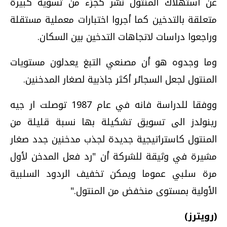
عن استهلاك المنتول نشر كجزء من تسوية كبيرة
متعلقة بالتدخين كما أجروا اختبارات معملية مستقلة
وراجعوا دراسات لاتجاهات التدخين بين السكان.
وما وجدوه هو أن مصنعي التبغ يعدلون مستويات
المنتول لجعل السجائر أكثر جاذبية لصغار المدخنين.
ووفقا للدراسة فانه في عام 1987 توصلت ار جيه
رينولدز الى تسويق تشكيلة بها نسبة قليلة من
المنتول كاستراتيجية جديدة لجذب مدخنين جدد صغار
مشيرة في وثيقة للشركة أن "رد فعل المدخن لأول
مرة سلبي عموما ويمكن تخفيف الردود السلبية
الأولية بمستوى منخفض من المنتول."
(رويترز)