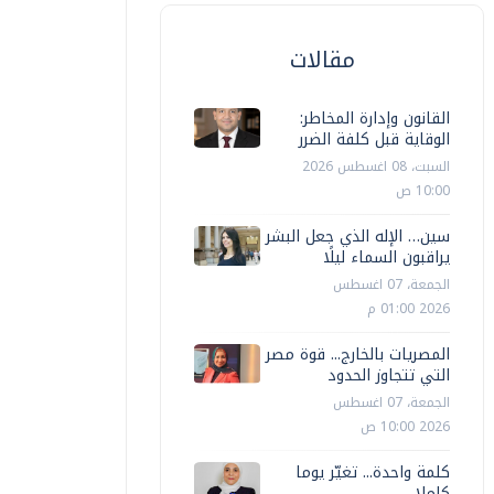
مقالات
القانون وإدارة المخاطر:
الوقاية قبل كلفة الضرر
السبت، 08 اغسطس 2026
10:00 ص
سين… الإله الذي جعل البشر
إذاعة
إذاعة
يراقبون السماء ليلًا
الجمعة، 07 اغسطس
ستاذ وسائط متعددة: التكنولوجيا خط
2026 01:00 م
لدفاع الأول في مواجهة الاتجار بالبشر
ودفنهم ف
المصريات بالخارج... قوة مصر
التي تتجاوز الحدود
منى رضا
الخميس، 06 اغسطس 2026 01:41 م
أيمن عمران
الجمعة، 07 اغسطس
2026 10:00 ص
كلمة واحدة... تغيّر يوما
كاملا