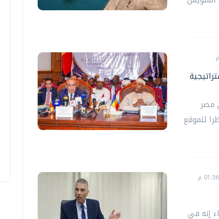
راتيجية
ن مصر
را للموقع
ء إنه في