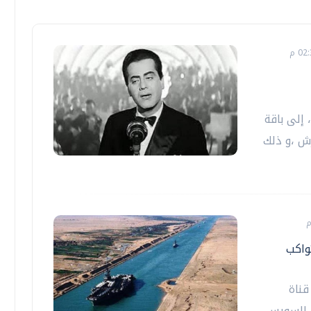
الأحد ٩ أغسطس، إلى باقة
رش ،و ذلك
واكب
قناة
ة السويس