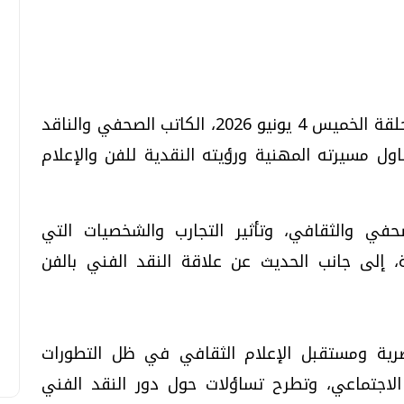
تحقيقات وحوارات
تحقيقات وحوارات
يستضيف برنامج (ودائما للحديث بقية) في حلقة الخميس 4 يونيو 2026، الكاتب الصحفي والناقد
ول مسيرته المهنية ورؤيته النقدية للفن والإعلام
في والثقافي، وتأثير التجارب والشخصيات التي
إلى جانب الحديث عن علاقة النقد الفني بالفن
معي .. تساؤلات
بعد إشعارات "جوجل" .. هل يمكن التنبوء
بالزلازل وكيف نتعامل معها؟
الثلاثاء، 04 اغسطس 2026 04:04 م
صرية ومستقبل الإعلام الثقافي في ظل التطورات
لاجتماعي، وتطرح تساؤلات حول دور النقد الفني