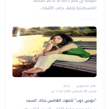
الأوسط إن مصر دائما ما تدعم القضية
الفلسطينية وتقف بجانب الأشقاء...
هاجر السامولى
إذاعة
السبت، 08 اغسطس 2026 12:02 ص
"دوبنى دوب" للصوت الهامس نجاة.. السبت