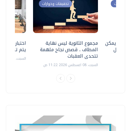
ت وحوارات
تحقيقات وحوارات
 .. هل يمكن
مجموع الثانوية ليس نهاية
اختبارات القد
ف نتعامل
المطاف .. قصص نجاح ملهمة
يتم تنظيمها 
تتحدى العقبات
السبت، 18 يوليو 2026 09:22 ص
السبت، 08 اغسطس 2026 11:22 ص