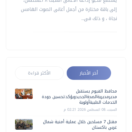
يستمع محبو إذاعة الأغانى السبت ٨ أغسطس،
إلى باقة مختارة من أجمل أغانى الصوت الهامس
نجاة ، و ذلك فى...
أخر الأخبار
الأكثر قراءة
محافظ الفيوم يستقبل
مديرمديريةالصحةالجديدويؤكد:تحسين جودة
الخدمات الطبيةأولوية
السبت، 08 اغسطس 2026 02:21 م
مقتل 7 مسلحين خلال عملية أمنية شمال
غربي باكستان