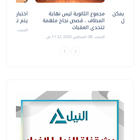
 .. هل يمكن
مجموع الثانوية ليس نهاية
اختبارات القد
ف نتعامل
المطاف .. قصص نجاح ملهمة
يتم تنظيمها 
تتحدى العقبات
السبت، 18 يوليو 2026 09:22 ص
السبت، 08 اغسطس 2026 11:22 ص