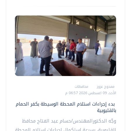
ممدوح عزوز
محافظات
الأحد، 09 اغسطس 2026 06:57 م
بدء إجراءات استلام المحطة الوسيطة بكفر الحمام
بالقليوبية
وجّه الدكتورالمهندس/حسام عبد الفتاح محافظ
القليوبية، بسرعة استكمال إجراءات استلام المحطة