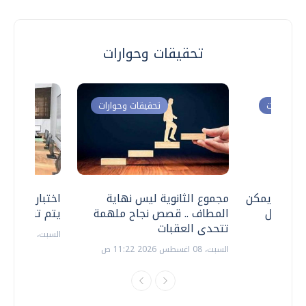
تحقيقات وحوارات
ت وحوارات
تحقيقات وحوارات
 .. هل يمكن
مجموع الثانوية ليس نهاية
اختبارات القد
ف نتعامل
المطاف .. قصص نجاح ملهمة
يتم تنظيمها 
تتحدى العقبات
السبت، 18 يوليو 2026 09:22 ص
السبت، 08 اغسطس 2026 11:22 ص