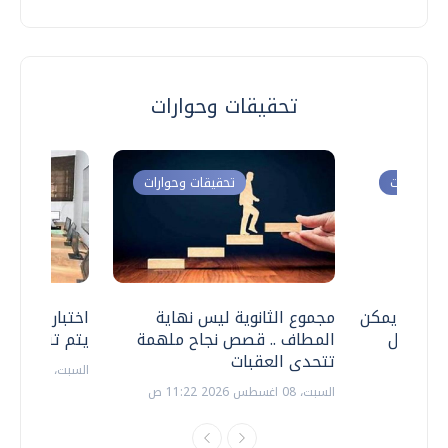
تحقيقات وحوارات
ت وحوارات
تحقيقات وحوارات
 .. هل يمكن
مجموع الثانوية ليس نهاية
اختبارات القد
ف نتعامل
المطاف .. قصص نجاح ملهمة
يتم تنظيمها 
تتحدى العقبات
السبت، 18 يوليو 2026 09:22 ص
السبت، 08 اغسطس 2026 11:22 ص