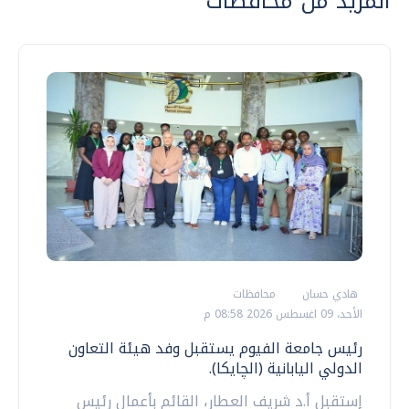
المزيد من محافظات
هادي حسان
محافظات
الأحد، 09 اغسطس 2026 08:58 م
رئيس جامعة الفيوم يستقبل وفد هيئة التعاون
الدولي اليابانية (الچايكا).
إستقبل أ.د شريف العطار، القائم بأعمال رئيس