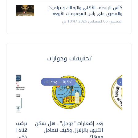
كأس الرابطة.. الأهلي والزمالك وبيراميدز
والمصري على رأس المجموعات الأربعة
الخميس، 06 اغسطس 2026 10:47 ص
تحقيقات وحوارات
ت وحوارات
تحقيقات وحوارات
معي ..
بعد إشعارات "جوجل" .. هل يمكن
ترشيدا للمياه
التنبوء بالزلازل وكيف نتعامل
قناة السويس 
معها؟
ذكي بالطاقة