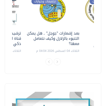
ت وحوارات
تحقيقات وحوارات
معي ..
بعد إشعارات "جوجل" .. هل يمكن
ترشيدا للمياه
التنبوء بالزلازل وكيف نتعامل
قناة السويس 
معها؟
ذكي بالطاقة
الثلاثاء، 04 اغسطس 2026 04:04 م
الثلاثاء، 14 يوليو 2026 06:11 م