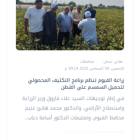
هادي حسان
محافظات
الخميس، 06 اغسطس 2026 09:24 م
زراعة الفيوم تنظم برنامج التكثيف المحصولي
لتحميل السمسم على القطن
في إطار توجيهات السيد علاء فاروق وزير الزراعة
واستصلاح الأراضي، والدكتور محمد هانئ غنيم
محافظ الفيوم، وتعليمات الدكتور أسامة دياب...