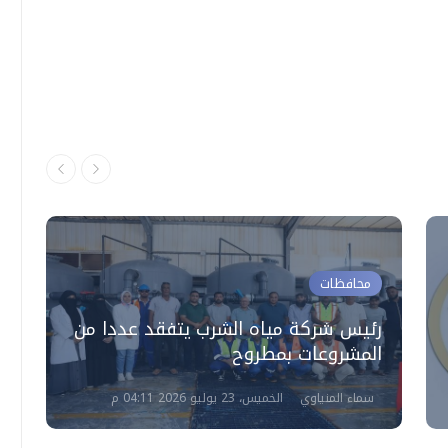
محافظات
رئيس شركة مياه الشرب يتفقد عددا من
ق
المشروعات بمطروح
20
سماء المنياوي
الخميس، 23 يوليو 2026 04:11 م