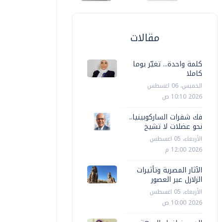
مقالات
كلمة واحدة... تغيّر يوما
كاملا
الخميس، 06 اغسطس
2026 10:10 ص
فك شفرات الساركوبينيا..
نحو عضلات لا تشيخ
الأربعاء، 05 اغسطس
محافظات
محافظات
2026 12:00 م
افلة جامعة حورس الطبية تكشف على
محافظ الم
الآثار المصرية وتأثيرات
13من أهالي سيوة‎ بجهود مشتركة
القصوى ل
الزلازل عبر العصور
الأربعاء، 05 اغسطس
سماء المنياوي
السبت، 20 ديسمبر 2025 01:31 م
وفاء صلاح
2026 10:00 ص