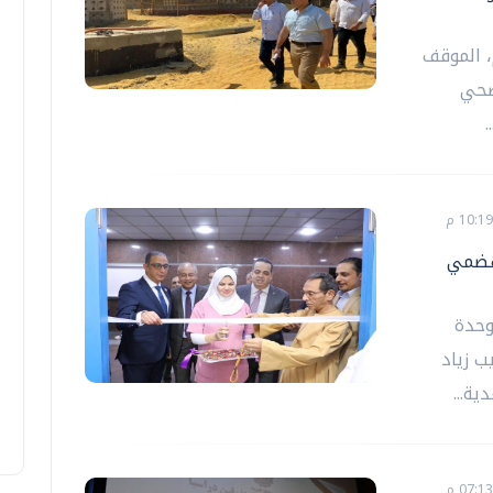
، الموقف
صحي
لهضمي
وحدة
ب زياد
ة...