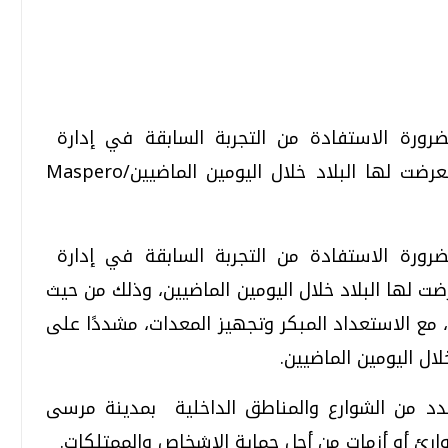
تحقيقات وحوارات
تحقيقات وحوارات
رورة الاستفادة من التجربة السابقة في إدارة
ومواجهة أزمة سوء الأحوال الجوية التي تعرضت لها البلاد خلال اليومين الماضيين/Maspero
رورة الاستفادة من التجربة السابقة في إدارة
ضت لها البلاد خلال اليومين الماضيين، وذلك من حيث
قمي.. تقنيات واعدة
دليلك للتنسيق الجامعي .. تساؤلات
وإجابات
 مع الاستعداد المبكر وتجهيز المعدات، مشددًا على
السبت، 01 اغسطس 2026 10:25 ص
ل اليومين الماضيين
.
دد من الشوارع والمناطق الداخلية بمدينة مرسى
وارئ أو أزمات من أجل حماية الاشخاص والممتلكات
.