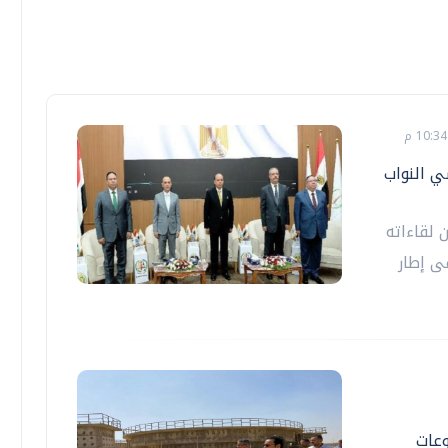
ي النواب
لقاءاته
ى إطار
وعات