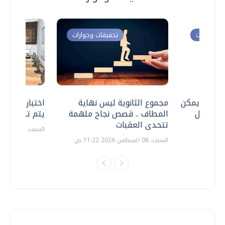
ت وحوارات
تحقيقات وحوارات
 .. هل يمكن
مجموع الثانوية ليس نهاية
اختبارات القد
ف نتعامل
المطاف .. قصص نجاح ملهمة
يتم تنظيمها 
تتحدى العقبات
السبت، 18 يوليو 2026 09:22 ص
السبت، 08 اغسطس 2026 11:22 ص