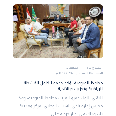
ممدوح عزوز
محافظات
السبت، 08 اغسطس 2026 07:23 م
محافظ المنوفية يؤكد دعمه الكامل للأنشطة
الرياضية وتعزيز دورالأندية
التقى اللواء عمرو الغريب محافظ المنوفية، وفدًا
مجلس إدارة نادي الشباب الوطني بمركز ومدينة
تلا، وذلك في إطار حرصه على...