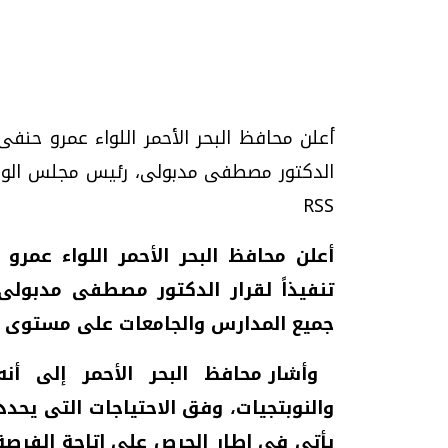
تحقيقات وحوارات
RSS
تنفيذاً لقرار الدكتور مصطفى مدبولى
يف
فيديو.. الإعلام الرقمي.. تقنيات واعدة
دليلك للتنسيق الجا
وتحديات هائلة
وإجابات
جميع المدارس والجامعات على مستوى 
الخميس، 30 يوليو 2026 01:09 م
السبت، 01 اغسطس 2026 10:25 ص
وأشار محافظ البحر الأحمر إلى أن
والنوبتجيات، وفق الاحتياجات التى يحددها
يأتى فى إطار الحرص على إتاحة الفرصة ل