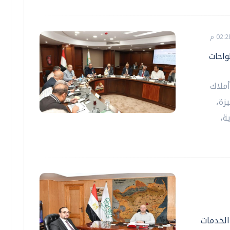
واحات
أملاك
زة،
ة،
الخدمات