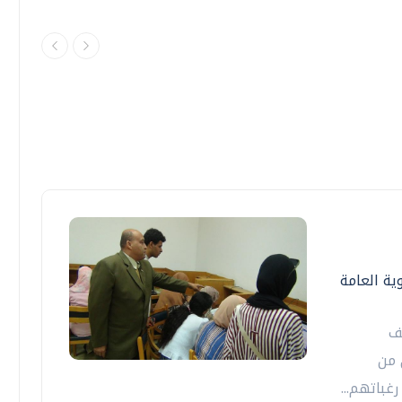
ية العامة
ف
 من
غباتهم...