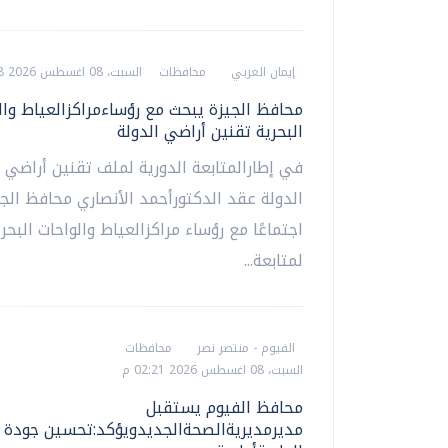
إيمان العربي
محافظات
السبت، 08 اغسطس 2026 02:28 م
محافظ الجيزة يبحث مع رؤساءمراكزالعياط وال
البحرية تقنين أراضي الدولة
في إطارالمتابعة الدورية لملف تقنين أراضي 
الدولة عقد الدكتورأحمد الأنصاري محافظ الجي
اجتماعًا مع رؤساء مراكزالعياط والواحات البحري
لمتابعة...
الفيوم - منتصر نصر
محافظات
السبت، 08 اغسطس 2026 02:21 م
محافظ الفيوم يستقبل
مديرمديريةالصحةالجديدويؤكد:تحسين جودة 