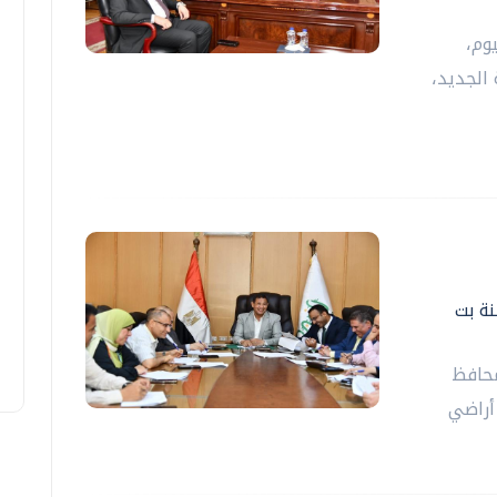
وم،
الجديد،
نة بت
محافظ
أراضي