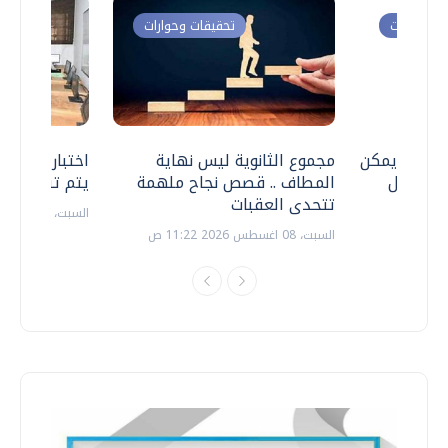
ت وحوارات
تحقيقات وحوارات
 .. هل يمكن
مجموع الثانوية ليس نهاية
اختبارات القد
ف نتعامل
المطاف .. قصص نجاح ملهمة
يتم تنظيمها 
تتحدى العقبات
السبت، 18 يوليو 2026 09:22 ص
السبت، 08 اغسطس 2026 11:22 ص