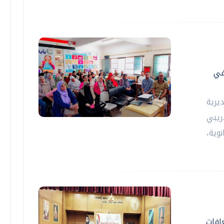
في
يرية
دريبي
وية،
افات