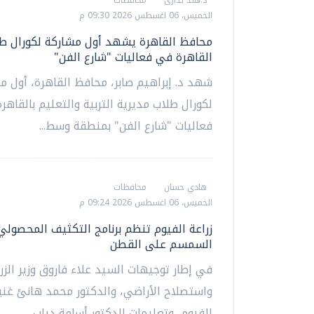
د.هند بدارى
محافظات
الخميس، 06 اغسطس 2026 09:30 م
محافظ القاهرة يشهد أول مشاركة لكورال طل
القاهرة في فعاليات "شارع الفن"
شهد د. إبراهيم صابر، محافظ القاهرة، أول م
لكورال طلاب مديرية التربية والتعليم بالقاهر
فعاليات "شارع الفن" بمنطقة وسط...
هادي حسان
محافظات
الخميس، 06 اغسطس 2026 09:24 م
زراعة الفيوم تنظم برنامج التكثيف المحصولي
السمسم على القطن
في إطار توجيهات السيد علاء فاروق وزير الزر
واستصلاح الأراضي، والدكتور محمد هانئ غن
الفيوم، وتعليمات الدكتور أسامة دياب...