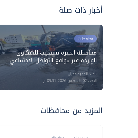
أخبار ذات صلة
محافظات
محافظة الجيزة تستجيب للشكاوى
ددا من
الواردة عبر مواقع التواصل الاجتماعي
عبد الحميد عمران
الأحد، 02 اغسطس 2026 09:31 م
المزيد من محافظات