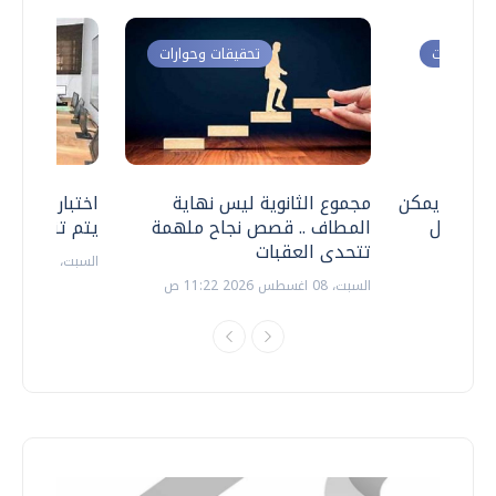
ت وحوارات
تحقيقات وحوارات
 .. هل يمكن
مجموع الثانوية ليس نهاية
اختبارات القد
ف نتعامل
المطاف .. قصص نجاح ملهمة
يتم تنظيمها 
تتحدى العقبات
السبت، 18 يوليو 2026 09:22 ص
السبت، 08 اغسطس 2026 11:22 ص