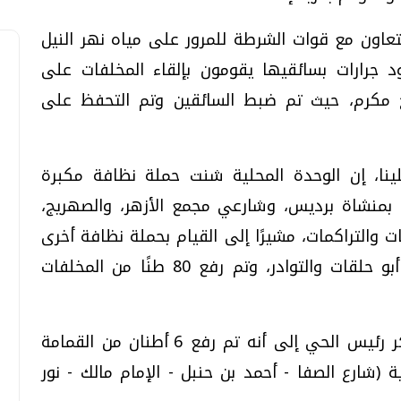
عاون مع قوات الشرطة للمرور على مياه نهر النيل
د جرارات بسائقيها يقومون بإلقاء المخلفات على
خ مكرم، حيث تم ضبط السائقين وتم التحفظ على
نا، إن الوحدة المحلية شنت حملة نظافة مكبرة
منشاة برديس، وشارعي مجمع الأزهر، والصهريج،
70 طنًا من المخلفات والتراكمات، مشيرًا إلى القيام بحملة نظافة أخرى
استهدفت شارع منشأة برديس، وطريقي أبو حلقات والتوادر، وتم رفع 80 طنًا من المخلفات
وفي حي شرق سوهاج، لفت أحمد شاكر رئيس الحي إلى أنه تم رفع 6 أطنان من القمامة
 استهداف 6 شوارع فرعية (شارع الصفا - أحمد بن حنبل - الإمام مالك - نور