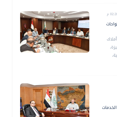
واحات
أملاك
زة،
ة،
الخدمات