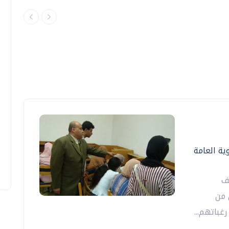
ية العامة
ف
 من
غباتهم...