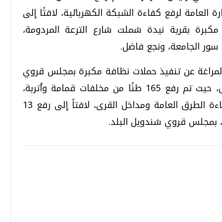
ة العامة لرفع كفاءة الشبكة الكهربائية، لافتًا إلى
لة مكبرة بقرية نيدة شملت شارع الترعة المردومة،
ور الجامعة، ونجع فاضل.
لمراغة عن تنفيذ حملات نظافة مكبرة بمجلس قروي
البطاخ لتمهيد وتسوية ورفع كفاءة الطرق، حيث تم رفع 165 طنًا من مخلفات قمامة وأتربة،
ومخلفات تطهير الترع والمصارف، ورفع كفاءة الطرق العامة ومداخل القرى، لافتاً إلى رفع 13
 بمجلس قروي شندويل البلد.