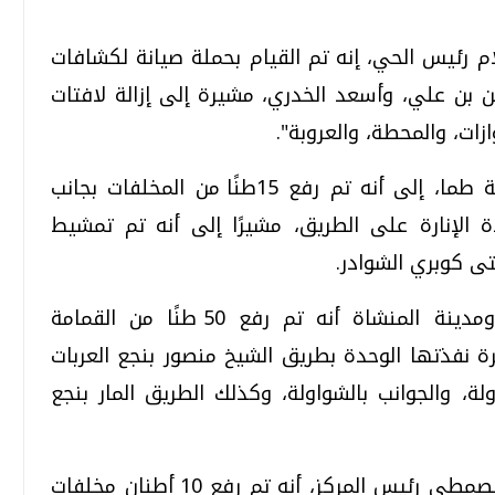
رئيس الحي، إنه تم القيام بحملة صيانة لكشافات
ن بن علي، وأسعد الخدري، مشيرة إلى إزالة لافتات
زات، والمحطة، والعروبة".
وأشار عدلي أبو عقيل رئيس مركز ومدينة طما، إلى أنه تم رفع 15طنًا من المخلفات بجانب
 الإنارة على الطريق، مشيرًا إلى أنه تم تمشيط
ى كوبري الشوادر.
وأكد شريف السيد حسين رئيس مركز ومدينة المنشاة أنه تم رفع 50 طنًا من القمامة
ة نفذتها الوحدة بطريق الشيخ منصور بنجع العربات
لة، والجوانب بالشواولة، وكذلك الطريق المار بنجع
وفي مركز ومدينة أخميم، أوضح عاطف الصمطي رئيس المركز، أنه تم رفع 10 أطنان مخلفات