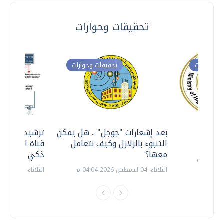
تحقيقات وحوارات
ت وحوارات
تحقيقات وحوارات
معي ..
بعد إشعارات "جوجل" .. هل يمكن
ترشيدا للمياه
التنبوء بالزلازل وكيف نتعامل
قناة السويس 
معها؟
ذكي بالطاقة
الثلاثاء، 04 اغسطس 2026 04:04 م
الثلاثاء، 14 يوليو 2026 06:11 م