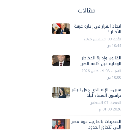
مقالات
اتخاذ القرار في إدارة غرفة
الأخبار !
الأحد، 09 اغسطس 2026
10:44 ص
القانون وإدارة المخاطر:
الوقاية قبل كلفة الضرر
السبت، 08 اغسطس 2026
10:00 ص
سين… الإله الذي جعل البشر
يراقبون السماء ليلًا
الجمعة، 07 اغسطس
2026 01:00 م
المصريات بالخارج... قوة مصر
التي تتجاوز الحدود