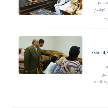
عدد من
 شكواهم
..
ية العامة
ف
 من
غباتهم...