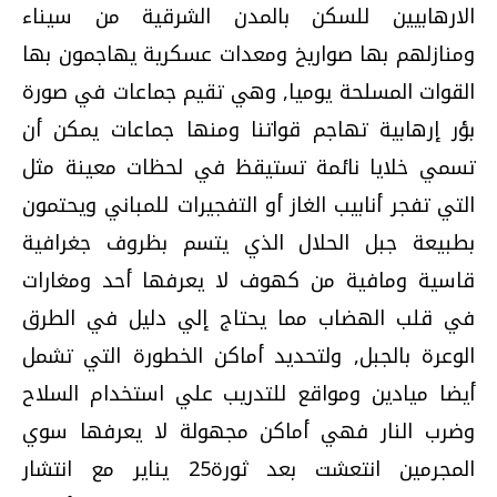
الارهابيين للسكن بالمدن الشرقية من سيناء
ومنازلهم بها صواريخ ومعدات عسكرية يهاجمون بها
القوات المسلحة يوميا, وهي تقيم جماعات في صورة
بؤر إرهابية تهاجم قواتنا ومنها جماعات يمكن أن
تسمي خلايا نائمة تستيقظ في لحظات معينة مثل
التي تفجر أنابيب الغاز أو التفجيرات للمباني ويحتمون
بطبيعة جبل الحلال الذي يتسم بظروف جغرافية
قاسية ومافية من كهوف لا يعرفها أحد ومغارات
في قلب الهضاب مما يحتاج إلي دليل في الطرق
الوعرة بالجبل, ولتحديد أماكن الخطورة التي تشمل
أيضا ميادين ومواقع للتدريب علي استخدام السلاح
وضرب النار فهي أماكن مجهولة لا يعرفها سوي
المجرمين انتعشت بعد ثورة25 يناير مع انتشار