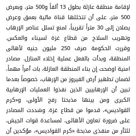
لإقامة منطقة عازلة بطول 13 ألفاً و500 متر، وبعرض
500 متر، على أن تتخللها قناة مائية بعمق وعرض
يصلان إلى 30 متراً تقريباً، لمنع تسلل عناصر الإرهاب
وتهريب السلاح من قطاع غزة لسيناء والعكس.
وقررت الحكومة صرف 250 مليون جنيه لأهالى
المنطقة، وبدأت بالفعل عملية إخلاء المنازل. مصادر
امنية اوضحت إن بناء المنطقة العازلة، بات أمراً مهماً،
لضمان تطهير أرض الفيروز من الإرهاب، خصوصاً بعدما
تبين أن الإرهابيين الذين نفذوا العمليات الإرهابية
الكبرى ومن بينها مذبحتا رفح الأولى، و«كرم
القواديس»، قدموا من قطاع غزة. وشددت المصادر
على ضرورة تعاون الأهالى، لمساعدة قوات الجيش،
للثأر من منفذى مذبحة «كرم القواديس»، مؤكدين أن