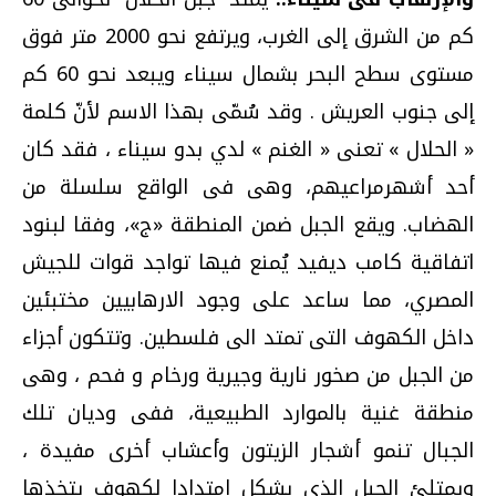
كم من الشرق إلى الغرب، ويرتفع نحو 2000 متر فوق
مستوى سطح البحر بشمال سيناء ويبعد نحو 60 كم
إلى جنوب العريش . وقد سُمّى بهذا الاسم لأنّ كلمة
« الحلال » تعنى « الغنم » لدي بدو سيناء ، فقد كان
أحد أشهرمراعيهم، وهى فى الواقع سلسلة من
الهضاب. ويقع الجبل ضمن المنطقة «ج»، وفقا لبنود
اتفاقية كامب ديفيد يُمنع فيها تواجد قوات للجيش
المصري، مما ساعد على وجود الارهابيين مختبئين
داخل الكهوف التى تمتد الى فلسطين. وتتكون أجزاء
من الجبل من صخور نارية وجيرية ورخام و فحم ، وهى
منطقة غنية بالموارد الطبيعية، ففى وديان تلك
الجبال تنمو أشجار الزيتون وأعشاب أخرى مفيدة ،
ويمتلئ الجبل الذى يشكل امتدادا لكهوف يتخذها