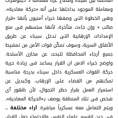
الفاصلة بين سيناء وقطاع غزة لمسافة 5 كيلومترات
ومعاملة الموجود بداخلها على أنه «حركة معادية»،
وهى الخطوة التى وصفها خبراء أمنيون بأنها «قرار
صائب » وإن جاءت متأخرة، لأنها ستسهم فى منع
الإمدادات الإرهابية التى تدخل سيناء عن طريق
الأنفاق السرية، وسوف تمكّن قوات الأمن من تمشيط
جميع أرجاء المحافظة للبحث عن مخازن الأسلحة.
واوضح خبراء الامن ان القرار يساعد فى زيادة حرية
حركة القوات العسكرية داخل سيناء بدرجة مناسبة
تمكنهم من القضاء على الإرهاب، وكبديل عن
استمرار العمل بقرار حظر التجوال، لأن ظهور أى
شخص فى تلك المنطقة يوصف بـ«الحركة المعادية»،
ويتم التعامل معه عسكرياً مباشرة.
آراء مختلفة ..
فى حين انقسم علماء النفس والاجتماع حول القرار،