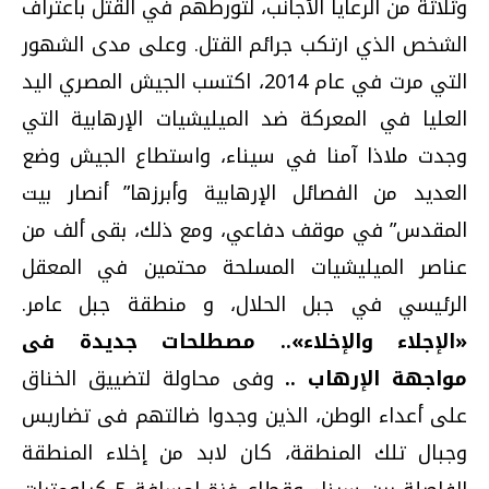
وثلاثة من الرعايا الأجانب، لتورطهم في القتل باعتراف
الشخص الذي ارتكب جرائم القتل. وعلى مدى الشهور
التي مرت في عام 2014، اكتسب الجيش المصري اليد
العليا في المعركة ضد الميليشيات الإرهابية التي
وجدت ملاذا آمنا في سيناء، واستطاع الجيش وضع
العديد من الفصائل الإرهابية وأبرزها” أنصار بيت
المقدس” في موقف دفاعي، ومع ذلك، بقى ألف من
عناصر الميليشيات المسلحة محتمين في المعقل
الرئيسي في جبل الحلال، و منطقة جبل عامر.
«الإجلاء والإخلاء».. مصطلحات جديدة فى
مواجهة الإرهاب ..
وفى محاولة لتضييق الخناق
على أعداء الوطن، الذين وجدوا ضالتهم فى تضاريس
وجبال تلك المنطقة، كان لابد من إخلاء المنطقة