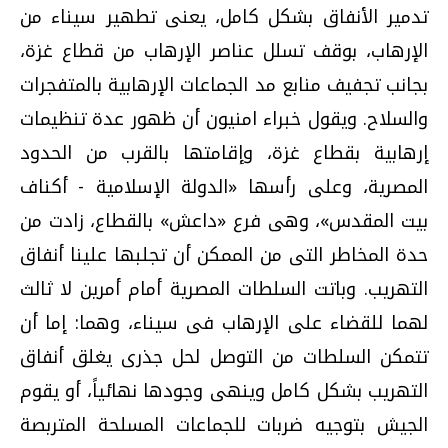
تدمير الأنفاق بشكل كامل، يعنى تطهير سيناء من
الإرهاب، بوقف تسلل عناصر الإرهاب من قطاع غزة،
بجانب تجفيف منابع مد الجماعات الإرهابية بالمتفجرات
والسلاح. ويقول خبراء امنيون أن ظهور عدة تنظيمات
إرهابية بقطاع غزة، وإقامتها بالقرب من الحدود
المصرية، وعلى رأسها «الدولة الإسلامية - أكناف
بيت المقدس»، وهى فرع «داعش» بالقطاع، زادت من
حدة المخاطر التى من الممكن أن تجلبها علينا أنفاق
التهريب. وباتت السلطات المصرية أمام أمرين لا ثالث
لهما للقضاء على الإرهاب فى سيناء، وهما: إما أن
تتمكن السلطات من التوصل لحل جذرى يغلق أنفاق
التهريب بشكل كامل وينهى وجودها نهائياً، أو يقوم
الجيش بتوجيه ضربات للجماعات المسلحة المتربصة