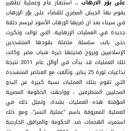
على بؤر الارهاب ..
استنفار عام وعملية تطهير
يقوم بها الجيش المصري للقضاء على بؤر الإرهاب
في سيناء بعد ان ضربها الإرهاب الأسود ليرسم حلقة
جديدة في العمليات الإرهابية، التي توالت وتكررت
حتى باتت سلسلة متصلة يقودها المتشددين
الإسلاميين ويروح ضحيتها خيرة شباب مصر. وكانت
تلك العمليات قد بدأت في أوائل عام 2011 نتيجة
تداعيات ثورة 25 يناير، وتآلفت مع العناصر المتشددة
التي تقوم بتلك العمليات نسبة كبيرة من البدو
المحليين المتطرفين ، وواجهت الحكومة المصرية
المؤقتة هذه العمليات بشدة، وتمثل ذلك في
العملية المعروفة باسم “عملية النسر”، ومع ذلك
استمرت الهجمات ضد الحكومة والمرافق الخارجية