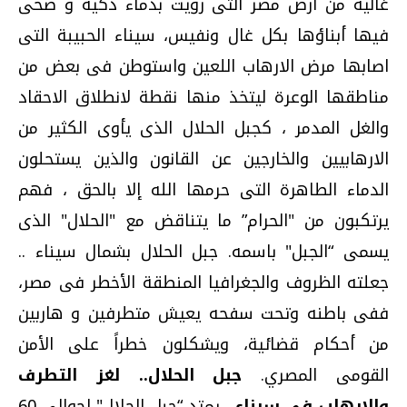
غالية من أرض مصر التى رويت بدماء ذكية و ضحى
فيها أبناؤها بكل غال ونفيس، سيناء الحبيبة التى
اصابها مرض الارهاب اللعين واستوطن فى بعض من
مناطقها الوعرة ليتخذ منها نقطة لانطلاق الاحقاد
والغل المدمر ، كجبل الحلال الذى يأوى الكثير من
الارهابيين والخارجين عن القانون والذين يستحلون
الدماء الطاهرة التى حرمها الله إلا بالحق ، فهم
يرتكبون من "الحرام” ما يتناقض مع "الحلال" الذى
يسمى “الجبل" باسمه. جبل الحلال بشمال سيناء ..
جعلته الظروف والجغرافيا المنطقة الأخطر فى مصر،
ففى باطنه وتحت سفحه يعيش متطرفين و هاربين
من أحكام قضائية، ويشكلون خطراً على الأمن
القومى المصري.
جبل الحلال.. لغز التطرف
والإرهاب فى سيناء..
يمتد “جبل الحلال" لحوالى 60