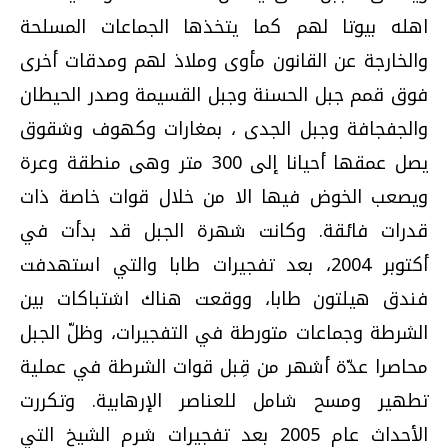
اهله بيوتا لهم كما يتخذها الجماعات المسلحة
والخارجة عن القانون مأوى وملاذ لهم ومدقات أخرى
فوق قمم جبل الحسنة وجبل القسيمة وصدر الحيطان
والجفجافة وجبل الجدى ، بمغارات وكهوف وشقوق
يصل عمقها أحيانا إلى 300 متر وهى منطقة وعرة
ويصعب الخوض فيها الا من خلال قوات خاصة ذات
قدرات فائقة. وكانت شهرة الجبل قد بدأت في
أكتوبر 2004، بعد تفجيرات طابا والتي استهدفت
فندق هيلتون طابا، ووقعت هناك اشتباكات بين
الشرطة وجماعات متورطة في التفجيرات، وظلّ الجبل
محاصرا عدّة أشهر من قِبل قوات الشرطة في عملية
تطهير ومسح شامل للعناصر الإرهابية. وتكررت
الأحداث عام 2005 بعد تفجيرات شرم الشيخ التي