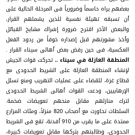
بعضهم يراه حاسماً وضرورياً فى المرحلة الحالية على
أن تسبقه تهيئة نفسية للذين يشملهم القرار،
والبعض الآخر اقترح ضرورة إشراك مشايخ القبائل
وأخذ مشورتهم قبل إصداره خوفاً من ردود الفعل
العكسية، فى حين رفض بعض أهالى سيناء القرار .
المنطقة العازلة في سيناء ..
تحركت قوات الجيش
لإنشاء المنطقة العازلة على الشريط الحدودى مع
قطاع غزة، للقضاء على عمليات التهريب ومنع تسلل
الإرهابيين، ودعت القوات أهالى الشريط الحدودى
لترك منازلهم مقابل منحهم تعويضات ضخمة.
السلطات تحاورت مع أصحاب 820 منزلاً، ومئات المزارع
ممتدة على ما يقرب من 910 أفدنة، تقع فى الشريط
الحدودى، وطالبتهم بتركها مقابل تعويضات كبيرة،