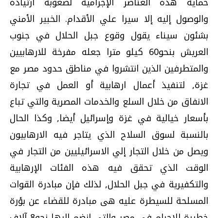
حماية هذه العناصر الإجرامية لصعوبة ارتياده
والوصول إليه إلا سيرا علي الأقدام. الخبير الأمني
بشئون سيناء يقول وقوع جبل الحلال في جنوب
العريش بنحو60 كيلو مترا جعله مفرخة للارهابيين
والمتطرفين الذين انتشروا في مناطق حدود مصر مع
غزة, لتنفيذ أعمال ارهابية أو العمل في تجارة
الانفاق من خلال السلع والخدمات المصرية والتي تباع
بأسعار خيالية في غزة وإسرائيل أيضا, وكذا الحال
بالنسبة لسوق السلاح الذي يتاجر فيه الارهابيون
ويصل من خلال التجار إلي الاسرائيليين من التجار في
الوقت الذي تحقق فيه هذه الفئات الإرهابية
والتكفيرية في جبل الحلال, لذلك فإن مبادرة القوات
المسلحة للسيطرة عليه هى مبادرة للقضاء عن بؤرة
خطيرة للإجرام في مصر والتي انضم إليها نحو8 آلاف