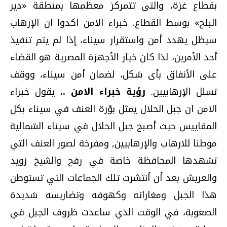
بقطاع غزة، والتى تتمركز معظمها بمنطقة «دير
البلح» بوسط القطاع. خبراء الامن اكدوا ان الإرهاب
سيظل يهدد أمن واستقرار سيناء، إذا لم يتم تنفيذ
أحد الأمرين، لذا كان خيار الأجهزة المصرية هو القضاء
على الأنفاق بأى شكل، لضمان أمن سيناء، ووقف
تسلل الإرهابيين.
رؤية خبراء الامن ..
يقول خبراء
الامن ان جبل الحلال‏ يمثل‏ بؤرة العنف في سيناء بكل
المقاييس حيث أصبح جبل الحلال في سيناء الشمالية
موطنا للارهاب والإرهابيين‏,‏ ومفرخة لصور العنف التي
تشهدها المحافظة خاصة في رفح والشيخ زويد
والعريش بعد أن أنتشرت تلك الجماعات التي تستوطن
هذا الجبل ومغاراته وكهوفه وتضاريسه شديدة
الصعوبة، في الوقت الذي ساعدت ظروف الجبل في