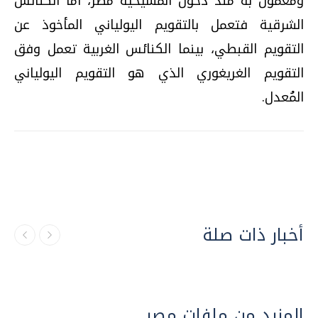
ومعمول به منذ دخول المسيحية مصر، أما الكنائس
الشرقية فتعمل بالتقويم اليولياني المأخوذ عن
التقويم القبطي، بينما الكنائس الغربية تعمل وفق
التقويم الغريغوري الذي هو التقويم اليولياني
المُعدل.
أخبار ذات صلة
المزيد من ملفات مصر