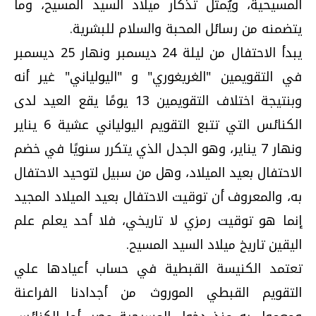
المسيحية، ويُمثل تذكار ميلاد السيد المسيح، وما
يتضمنه من رسائل المحبة والسلام للبشرية.
يبدأ الاحتفال من ليلة 24 ديسمبر ونهار 25 ديسمبر
في التقويمين "الغريغوري" و "اليولياني" غير أنه
وبنتيجة اختلاف التقويمين 13 يومًا يقع العيد لدى
الكنائس التي تتبع التقويم اليولياني عشية 6 يناير
ونهار 7 يناير، وهو الجدل الذي يتكرر سنويًا في خضم
الاحتفال بعيد الميلاد، وهل من سبيل لتوحيد الاحتفال
به، والمعروف أن توقيت الاحتفال بعيد الميلاد المجيد
إنما هو توقيت رمزي لا تاريخي، فلا أحد يعلم علم
اليقين تاريخ ميلاد السيد المسيح.
تعتمد الكنيسة القبطية في حساب أعيادها علي
التقويم القبطي الموروث من أجدادنا الفراعنة