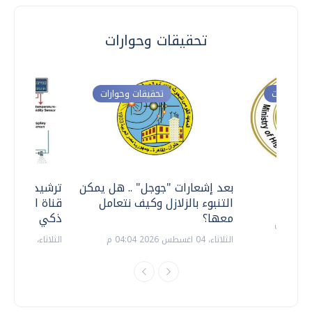
تحقيقات وحوارات
ت وحوارات
تحقيقات وحوارات
معي ..
بعد إشعارات "جوجل" .. هل يمكن
ترشيدا للمياه
التنبوء بالزلازل وكيف نتعامل
قناة السويس 
معها؟
ذكي بالطاقة
الثلاثاء، 04 اغسطس 2026 04:04 م
الثلاثاء، 14 يوليو 2026 06:11 م