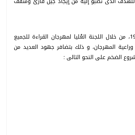
للهدف الذى تصبو إليه من إيجاد جيل قارئ ومثقف
بدأت فكرة مشروع مكتبة الأسرة عام 1994، من خلال اللجنة العُليا لمهرجان القراءة للجميع
وراعية المهرجان، و ذلك بتضافر جهود العديد من
روع الضخم على النحو التالى :