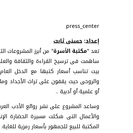
press_center
تحقيقات وحوارات
إعداد
:
حسنى ثابت
تعد "
مكتبة الأسرة
" من أبرز المشروعات الث
ساهمت فى ترسيخ القراءة والثقافة والع
بيت تناسب أسعار كتبها مع الدخل العام ل
والروحى حيث يقفون على تراث الأجداد وما 
موجات الطقس الساخنة.. لماذا تحدث وكيف
فيديو.. الإعلام الر
نواجهها؟
وتحديات هائلة
أو علمية أو أدبية ..
الخميس، 23 يوليو 2026 05:18 م
الخميس، 30 يوليو 2026 01:09 م
وساعد المشروع على نشر روائع الأدب العرب
والأعمال التى شكلت مسيرة الحضارة الإن
المكتبة للبيع للجمهور بأسعار رمزية للغاية.