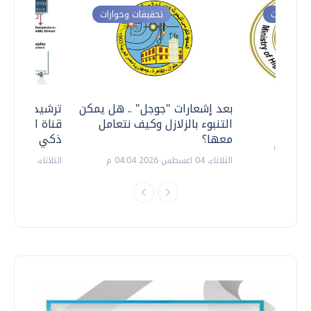
ت وحوارات
تحقيقات وحوارات
معي ..
بعد إشعارات "جوجل" .. هل يمكن
ترشيدا للمياه
التنبوء بالزلازل وكيف نتعامل
قناة السويس 
معها؟
ذكي بالطاقة
الثلاثاء، 04 اغسطس 2026 04:04 م
الثلاثاء، 14 يوليو 2026 06:11 م