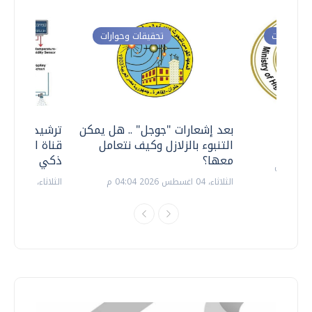
ت وحوارات
تحقيقات وحوارات
معي ..
بعد إشعارات "جوجل" .. هل يمكن
ترشيدا للمياه
التنبوء بالزلازل وكيف نتعامل
قناة السويس 
معها؟
ذكي بالطاقة
الثلاثاء، 04 اغسطس 2026 04:04 م
الثلاثاء، 14 يوليو 2026 06:11 م