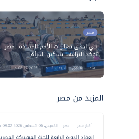
مصر
في احدى فعاليات الأمم المتحدة.. مصر
تؤكد التزامها بتمكين المرأة
سماء المنياوي
الأربعاء، 12 مارس 2025 08:17 م
المزيد من مصر
أخبار مصر
مصر
الخميس، 06 اغسطس 2026 09:02 م
انعقاد الدورة الرابعة للجنة المشتركة المصري