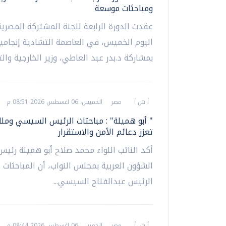
ومباحثات موسعة
عقدت الدورة الرابعة للجنة المشتركة المصرية
اليوم الخميس، في العاصمة التشادية إنجامين
بمشاركة د.بدر عبد العاطي، وزير الخارجية والتع
أ ش أ
مصر
الخميس، 06 اغسطس 2026 08:51 م
" أبو هميلة" : مباحثات الرئيس السيسي وملك
تعزز دعائم الأمن والاستقرار
أكد النائب اللواء محمد صلاح أبو هميلة رئيس
الشؤون العربية بمجلس النواب، أن المباحثات ال
الرئيس عبدالفتاح السيسي...
أ ش أ
مصر
الخميس، 06 اغسطس 2026 08:44 م