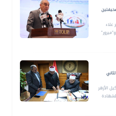
صحيفتين
 علاء
"ميرور"
لثاني
يل الأزهر
للشهادة