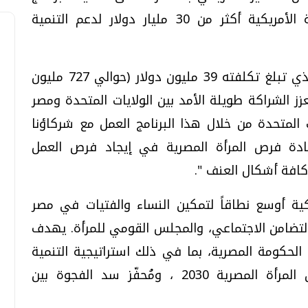
قائلة: "منذ عام 1978، استثمرت الحكومة الأمريكية أكثر من 30 مليار دولار لدعم التنمية
يبني هذا البرنامج ومدته خمس سنوات والذي تبلغ تكلفته 39 مليون دولار (حوالي 727 مليون
ز الشراكة طويلة الأمد بين الولايات المتحدة ومصر
 المتحدة من خلال هذا البرنامج العمل مع شركاؤنا
يادة فرص المرأة المصرية في إيجاد فرص العمل
كافة أشكال العنف ".
ريكية أوسع نطاقاً لتمكين النساء والفتيات في مصر
 التضامن الاجتماعي، والمجلس القومي للمرأة. يهدف
لحكومة المصرية، بما في ذلك استراتيجية التنمية
المستدامة، والاستراتيجية الوطنية لتمكين المرأة المصرية 2030 ، ومُحفّز سد الفجوة بين