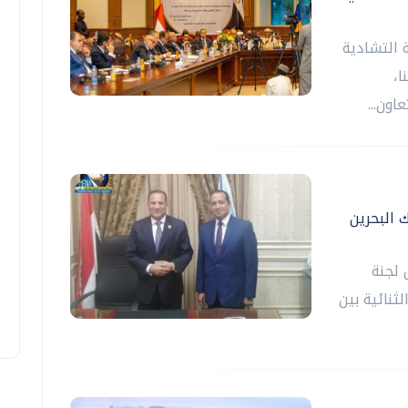
 التشادية
ا،
اون...
 البحرين
 لجنة
ثنائية بين