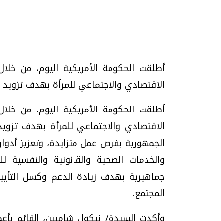
تحقيقات وحوارات
أطلقت الحكومة الأمريكية اليوم، من خلال ا
الاقتصادي والاجتماعي للمرأة بهدف تزويد 200,000 سيدة في سبع محافظات على مستوى
أطلقت الحكومة الأمريكية اليوم، من خلال ا
موجات الطقس الساخنة.. لماذا تحدث وكيف
فيديو.. الإعلام الر
نواجهها؟
وتحديات هائلة
الجمهورية بفرص عمل متزايدة، وتعزيز أدواره
الخميس، 23 يوليو 2026 05:18 م
الخميس، 30 يوليو 2026 01:09 م
والخدمات الصحية والقانونية والنفسية ل
جماهيرية بهدف زيادة الدعم وكسل التأييد
المجتمع.
وأكدت السيدة/ نيكول شامبين، القائم بأعما