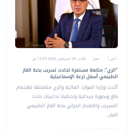
أ ش أ
مصر
الأحد، 09 اغسطس 2026 12:59 ص
"الري": متابعة مستمرة لحادث تسريب بخط الغاز
الطبيعي أسفل ترعة الإسماعيلية
أكدت وزارة الموارد المائية والري متابعتها باهتمام
بالغ وبصورة ميدانية ولحظية تداعيات حادث
التسريب والانفجار الجزئي بخط الغاز الطبيعي
المار...