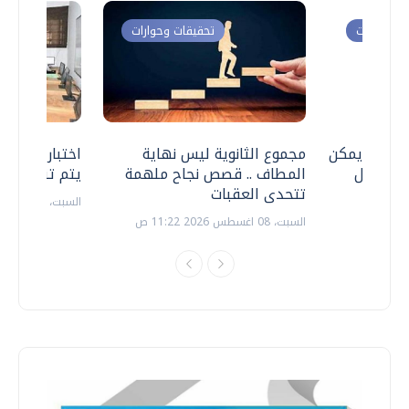
ت وحوارات
تحقيقات وحوارات
 .. هل يمكن
مجموع الثانوية ليس نهاية
اختبارات القد
ف نتعامل
المطاف .. قصص نجاح ملهمة
يتم تنظيمها 
تتحدى العقبات
السبت، 18 يوليو 2026 09:22 ص
السبت، 08 اغسطس 2026 11:22 ص