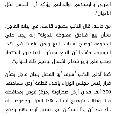
العربى والإسلامى والعالمى يؤكد أن القدس لكل
الأديان".
من جانبه، قال النائب محمود قاسم، في بيانه العاجل،
بشأن بيع فنادق مملوكة للدولة" إنه يجب على
الحكومة توضيح أسباب البيع ولمن ولماذا في هذا
التوقيت، مؤكدا أن البيع سيكون لصناديق استثمار
ويجب على وزير قطاع الأعمال توضيح ذلك للنواب".
كما أدلى النائب أشرف أبو الفضل ببيان عاجل بشأن
قرار رئيس مجلس الوزراء بإخلاء قطعة أرض مساحتها
300 ألف فدان أرض صحراوية بمركز قوص بمحافظة
قنا، وطالب بتوضيح أسباب هذا القرار وخصوصا أنه
جاء بعد أن بدأ السكان فى تقنين أوضاعهم ودفع