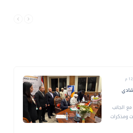
شادي
مع الجانب
ت ومذكرات