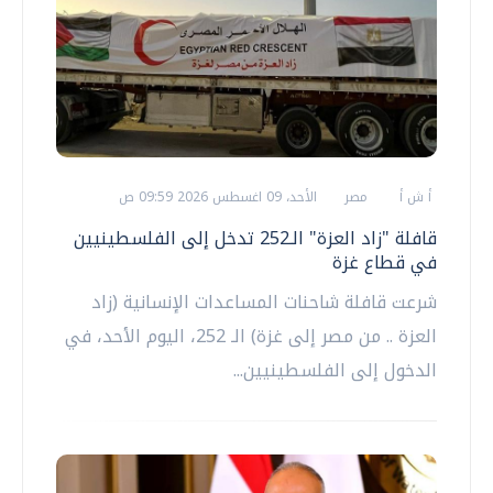
أ ش أ
مصر
الأحد، 09 اغسطس 2026 09:59 ص
قافلة "زاد العزة" الـ252 تدخل إلى الفلسطينيين
في قطاع غزة
شرعت قافلة شاحنات المساعدات الإنسانية (زاد
العزة .. من مصر إلى غزة) الـ 252، اليوم الأحد، في
الدخول إلى الفلسطينيين...