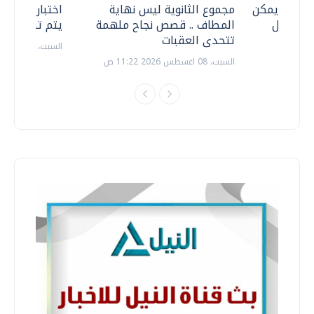
 .. هل يمكن
مجموع الثانوية ليس نهاية
اختبارات القد
ف نتعامل
المطاف .. قصص نجاح ملهمة
يتم تنظيمها 
تتحدى العقبات
السبت، 18 يوليو 2026 09:22 ص
السبت، 08 اغسطس 2026 11:22 ص