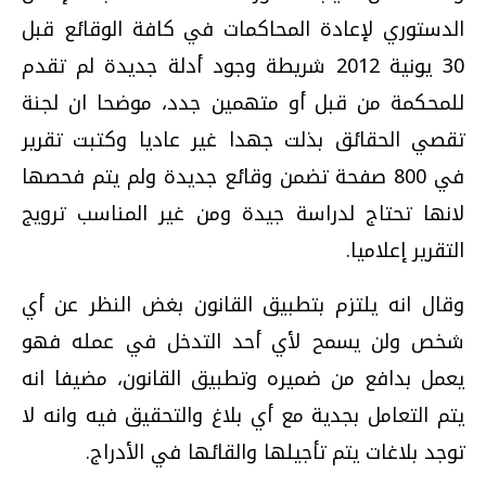
الدستوري لإعادة المحاكمات في كافة الوقائع قبل
30 يونية 2012 شريطة وجود أدلة جديدة لم تقدم
للمحكمة من قبل أو متهمين جدد، موضحا ان لجنة
تقصي الحقائق بذلت جهدا غير عاديا وكتبت تقرير
في 800 صفحة تضمن وقائع جديدة ولم يتم فحصها
لانها تحتاج لدراسة جيدة ومن غير المناسب ترويج
التقرير إعلاميا.
وقال انه يلتزم بتطبيق القانون بغض النظر عن أي
شخص ولن يسمح لأي أحد التدخل في عمله فهو
يعمل بدافع من ضميره وتطبيق القانون، مضيفا انه
يتم التعامل بجدية مع أي بلاغ والتحقيق فيه وانه لا
توجد بلاغات يتم تأجيلها والقائها في الأدراج.