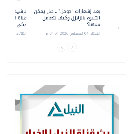
معي ..
بعد إشعارات "جوجل" .. هل يمكن
ترشيدا للمياه
التنبوء بالزلازل وكيف نتعامل
قناة السويس 
معها؟
ذكي بالطاقة
الثلاثاء، 04 اغسطس 2026 04:04 م
الثلاثاء، 14 يوليو 2026 06:11 م