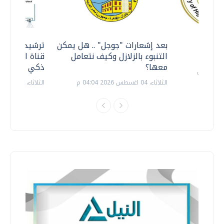
معي ..
بعد إشعارات "جوجل" .. هل يمكن
ترشيدا للمياه
التنبوء بالزلازل وكيف نتعامل
قناة السويس 
معها؟
ذكي بالطاقة
الثلاثاء، 04 اغسطس 2026 04:04 م
الثلاثاء، 14 يوليو 2026 06:11 م